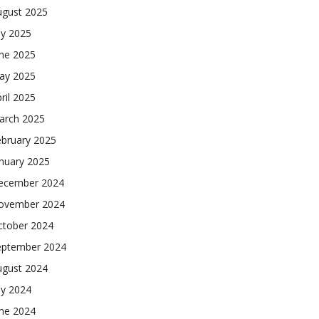
ugust 2025
ly 2025
une 2025
ay 2025
ril 2025
arch 2025
ebruary 2025
nuary 2025
ecember 2024
ovember 2024
ctober 2024
eptember 2024
ugust 2024
ly 2024
une 2024