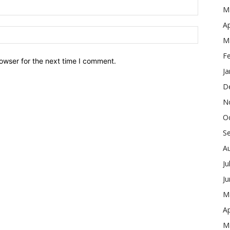
M
Ap
M
F
owser for the next time I comment.
Ja
D
N
O
S
A
Ju
J
M
Ap
M