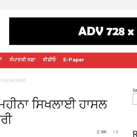
ਾਂ
ਸੰਪਾਦਕੀ ਸਫ਼ਾ
ਵੀਡੀਓ
E-Paper
ੇ ਪਰਤੇ 34 ਖਿਡਾਰੀ
S
ੱਕ ਮਹੀਨਾ ਸਿਖਲਾਈ ਹਾਸਲ
ਾਰੀ
300
0
R