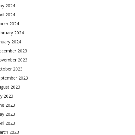
ay 2024
ril 2024
arch 2024
ebruary 2024
nuary 2024
ecember 2023
ovember 2023
ctober 2023
eptember 2023
ugust 2023
ly 2023
une 2023
ay 2023
ril 2023
arch 2023