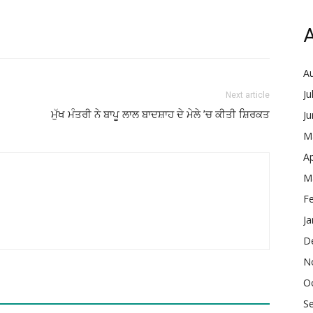
A
A
Ju
Next article
ਮੁੱਖ ਮੰਤਰੀ ਨੇ ਬਾਪੂ ਲਾਲ ਬਾਦਸ਼ਾਹ ਦੇ ਮੇਲੇ ’ਚ ਕੀਤੀ ਸ਼ਿਰਕਤ
J
M
Ap
M
F
Ja
D
N
O
S