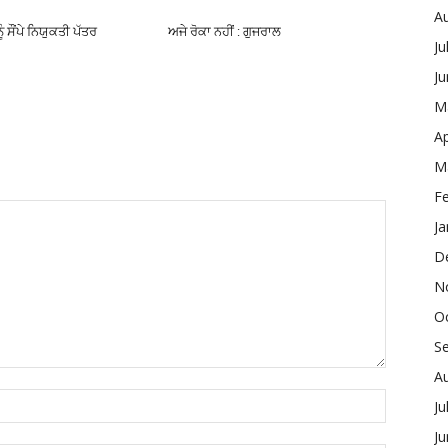
A
ੂੰ ਸੌਂਪੇ ਨਿਯੁਕਤੀ ਪੱਤਰ
ਅਜੇ ਰੋਕਾ ਨਹੀਂ : ਗੁਜਰਾਲ
Ju
J
M
Ap
M
F
Ja
D
N
O
S
A
Ju
J