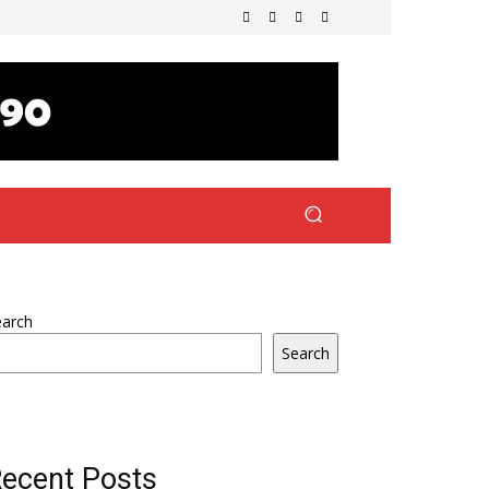
earch
Search
ecent Posts