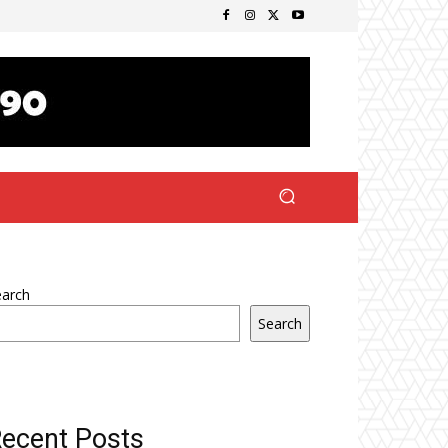
earch
Search
ecent Posts