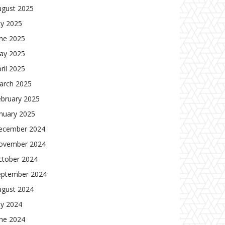
ugust 2025
ly 2025
une 2025
ay 2025
ril 2025
arch 2025
ebruary 2025
nuary 2025
ecember 2024
ovember 2024
ctober 2024
eptember 2024
ugust 2024
ly 2024
une 2024