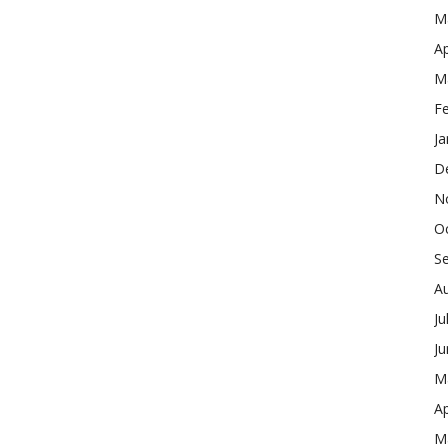
M
Ap
M
F
Ja
D
N
O
S
A
Ju
J
M
Ap
M