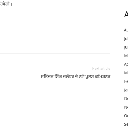
ਹੋਵੇਗੀ।
A
A
Ju
J
M
Ap
Next article
M
ਸਤਿੰਦਰ ਸਿੰਘ ਜਲੰਧਰ ਦੇ ਨਵੇਂ ਪੁਲਸ ਕਮਿਸ਼ਨਰ
F
Ja
D
N
O
S