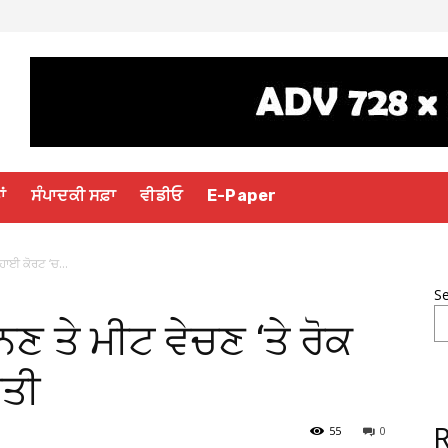
ਾਂ
ਸੰਪਾਦਕੀ ਸਫ਼ਾ
ਵੀਡੀਓ
E-Paper
ਹਾਈ ਕੋਰਟ ‘ਚ...
S
 ਤੇ ਮੀਟ ਵੇਚਣ ‘ਤੇ ਰੋਕ
ੌਤੀ
55
0
R