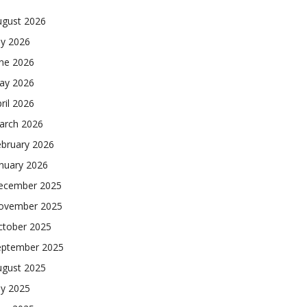
ugust 2026
ly 2026
une 2026
ay 2026
ril 2026
arch 2026
ebruary 2026
nuary 2026
ecember 2025
ovember 2025
ctober 2025
eptember 2025
ugust 2025
ly 2025