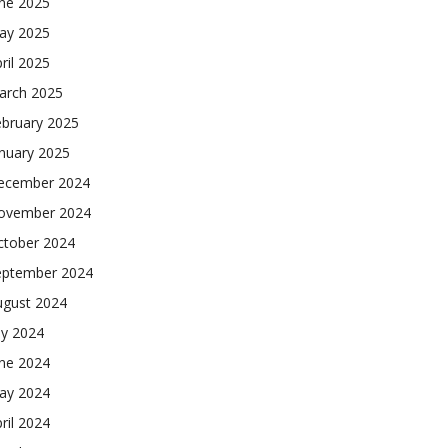
une 2025
ay 2025
ril 2025
arch 2025
ebruary 2025
nuary 2025
ecember 2024
ovember 2024
ctober 2024
eptember 2024
ugust 2024
ly 2024
une 2024
ay 2024
ril 2024