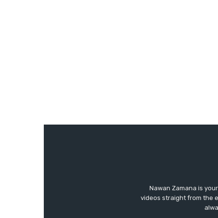
Nawan Zamana is your 
videos straight from the 
alwa