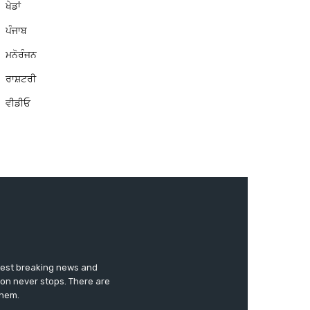
ਖੇਡਾਂ
ਪੰਜਾਬ
ਮਨੋਰੰਜਨ
ਰਾਸ਼ਟਰੀ
ਵੀਡੀਓ
test breaking news and
ion never stops. There are
them.