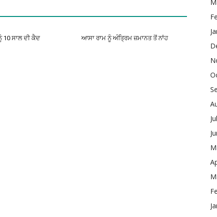
M
F
Ja
ੂੰ 10 ਸਾਲ ਦੀ ਕੈਦ
ਆਸਾ ਰਾਮ ਨੂੰ ਅੰਤ੍ਰਿਮ ਜ਼ਮਾਨਤ ਤੋਂ ਨਾਂਹ
D
N
O
S
A
Ju
J
M
Ap
M
F
Ja