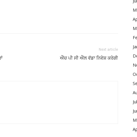
J
M
Ap
M
F
Ja
Next article
D
ਾਂ
ਐੱਚ ਪੀ ਸੀ ਐੱਲ ਵੱਡਾ ਨਿਵੇਸ਼ ਕਰੇਗੀ
N
O
S
A
Ju
J
M
Ap