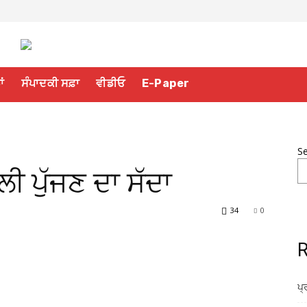
ਾਂ
ਸੰਪਾਦਕੀ ਸਫ਼ਾ
ਵੀਡੀਓ
E-Paper
S
ਿੱਲੀ ਪੁੱਜਣ ਦਾ ਸੱਦਾ
34
0
R
ਪ੍