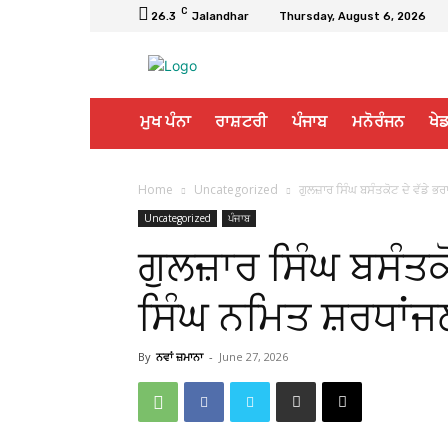
C
26.3
Jalandhar
Thursday, August 6, 2026
ਮੁਖ ਪੰਨਾ
ਰਾਸ਼ਟਰੀ
ਪੰਜਾਬ
ਮਨੋਰੰਜਨ
ਖੇਡ
Home
Uncategorized
ਗੁਲਜ਼ਾਰ ਸਿੰਘ ਬਸੰਤਕੋਟ ਦੇ ਵੱਡੇ 
Uncategorized
ਪੰਜਾਬ
ਗੁਲਜ਼ਾਰ ਸਿੰਘ ਬਸੰਤਕੋ
ਸਿੰਘ ਨਮਿਤ ਸ਼ਰਧਾਂ
By
ਨਵਾਂ ਜ਼ਮਾਨਾ
-
June 27, 2026