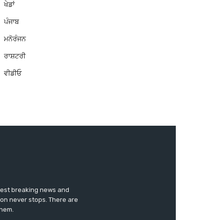
ਖੇਡਾਂ
ਪੰਜਾਬ
ਮਨੋਰੰਜਨ
ਰਾਸ਼ਟਰੀ
ਵੀਡੀਓ
test breaking news and
ion never stops. There are
them.