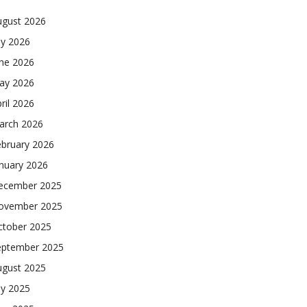
ugust 2026
ly 2026
une 2026
ay 2026
ril 2026
arch 2026
ebruary 2026
nuary 2026
ecember 2025
ovember 2025
ctober 2025
eptember 2025
ugust 2025
ly 2025