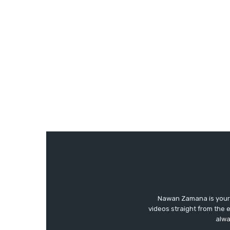
Nawan Zamana is your 
videos straight from the 
alwa