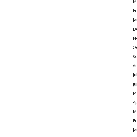
M
F
Ja
D
N
O
S
A
Ju
J
M
Ap
M
F
Ja