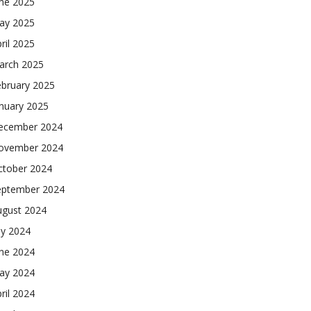
une 2025
ay 2025
ril 2025
arch 2025
ebruary 2025
nuary 2025
ecember 2024
ovember 2024
ctober 2024
eptember 2024
ugust 2024
ly 2024
une 2024
ay 2024
ril 2024