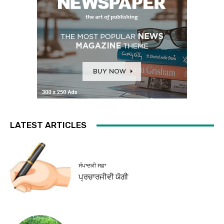
LATEST ARTICLES
ਸੰਪਾਦਕੀ ਸਫ਼ਾ
ਪ੍ਰਚਾਰਜੀਵੀ ਯੋਗੀ