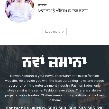
ਰਾਸ਼ਟਰੀ
ਆਸਾ ਰਾਮ ਨੂੰ ਅੰਤ੍ਰਿਮ ਜ਼ਮਾਨਤ ਤੋਂ ਨਾਂਹ
Load more
Nawan Zamana is your news, entertainment, music fashion
website. We provide you with the latest breaking news and videos
straight from the entertainment industry. Fashion fades, only
style remains the same. Fashion never stops. There are always
projects, opportunities. Clothes mean nothing until someone lives
in them.
Contact Us - # 0181- 5097 300 , 302, 303, 305, 310