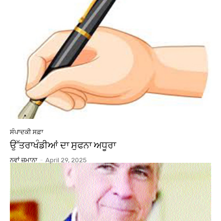
ਸੰਪਾਦਕੀ ਸਫ਼ਾ
ਉੱਤਰਾਖੰਡੀਆਂ ਦਾ ਸੁਫਨਾ ਅਧੂਰਾ
ਨਵਾਂ ਜ਼ਮਾਨਾ
-
April 29, 2025