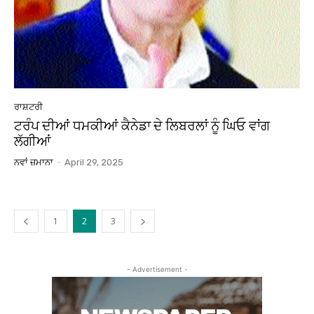
ਰਾਸ਼ਟਰੀ
ਟਰੰਪ ਦੀਆਂ ਧਮਕੀਆਂ ਕੈਨੇਡਾ ਦੇ ਲਿਬਰਲਾਂ ਨੂੰ ਘਿਓ ਵਾਂਗ
ਲੱਗੀਆਂ
ਨਵਾਂ ਜ਼ਮਾਨਾ
-
April 29, 2025
1
2
3
- Advertisement -