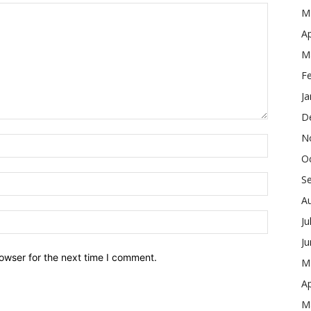
M
Ap
M
F
Ja
D
N
O
S
A
Ju
J
owser for the next time I comment.
M
Ap
M