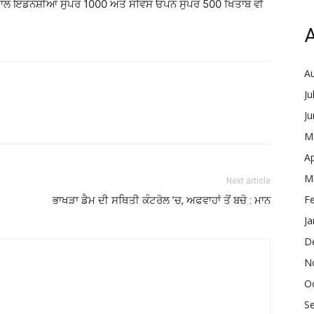
 ਸਾਲ ਇੰਡੋਨੇਸ਼ੀਆ ਸੁਪਰ 1000 ਅਤੇ ਸਵਿਸ ਓਪਨ ਸੁਪਰ 500 ਖਿਤਾਬ ਵੀ
A
A
Ju
J
M
Ap
M
Next article
F
ਭਾਖੜਾ ਡੈਮ ਦੀ ਸਥਿਤੀ ਕੰਟਰੋਲ ’ਚ, ਅਫਵਾਹਾਂ ਤੋਂ ਬਚੋ : ਮਾਨ
Ja
D
N
O
S