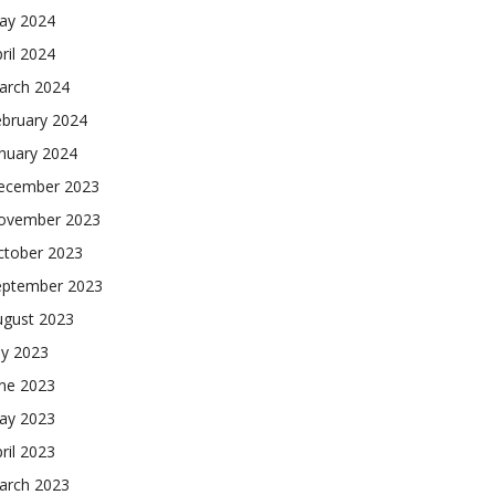
ay 2024
ril 2024
arch 2024
ebruary 2024
nuary 2024
ecember 2023
ovember 2023
ctober 2023
eptember 2023
ugust 2023
ly 2023
une 2023
ay 2023
ril 2023
arch 2023