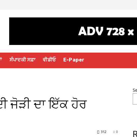
ਾਂ
ਸੰਪਾਦਕੀ ਸਫ਼ਾ
ਵੀਡੀਓ
E-Paper
S
ੀ ਜੋੜੀ ਦਾ ਇੱਕ ਹੋਰ
312
0
R