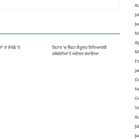
A
Ju
J
M
Ap
’ ਦੇ ਏਜੰਡੇ ‘ਤੇ
ਬਿਹਾਰ ‘ਚ ਲੈੱਫਟ-ਸੈਕੂਲਰ ਵਿਦਿਆਰਥੀ
M
ਜਥੇਬੰਦੀਆਂ ਨੇ ਅੰਦੋਲਨ ਭਖਾਇਆ
F
Ja
D
N
O
S
A
Ju
J