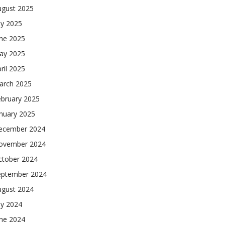
ugust 2025
ly 2025
une 2025
ay 2025
ril 2025
arch 2025
ebruary 2025
nuary 2025
ecember 2024
ovember 2024
ctober 2024
eptember 2024
ugust 2024
ly 2024
une 2024