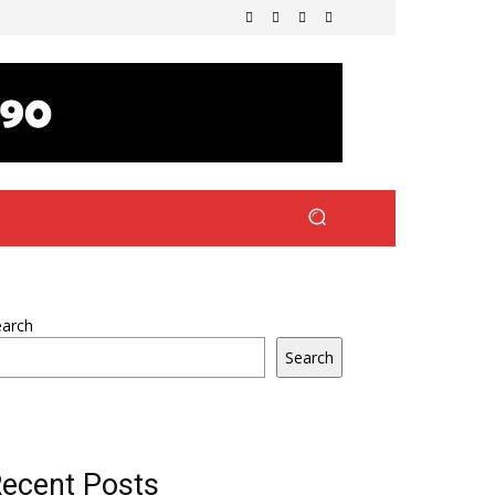
earch
Search
ecent Posts