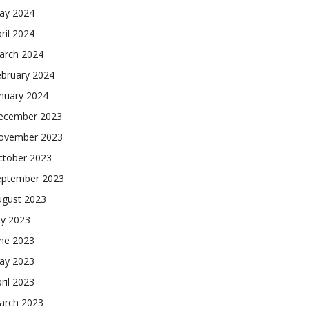
ay 2024
ril 2024
arch 2024
ebruary 2024
nuary 2024
ecember 2023
ovember 2023
ctober 2023
eptember 2023
ugust 2023
ly 2023
une 2023
ay 2023
ril 2023
arch 2023