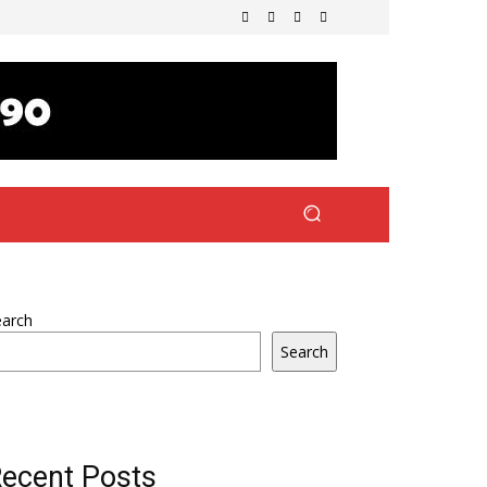
earch
Search
ecent Posts