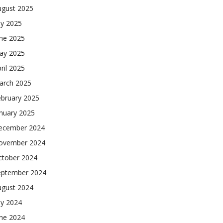
ugust 2025
ly 2025
une 2025
ay 2025
ril 2025
arch 2025
ebruary 2025
nuary 2025
ecember 2024
ovember 2024
ctober 2024
eptember 2024
ugust 2024
ly 2024
une 2024