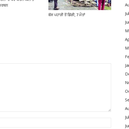
A
ਸਮਰਥਨ
Ju
ਬੱਸ ਪਹਾੜੀ ਤੋਂ ਡਿੱਗੀ, 7 ਮੌਤਾਂ
J
M
Ap
M
F
Ja
D
N
O
S
A
Ju
J