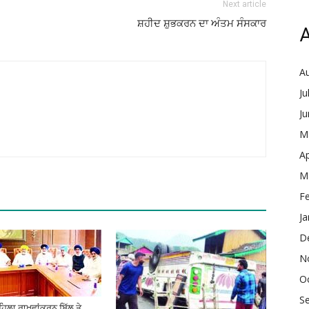
Next article
ਸ਼ਹੀਦ ਸ਼ੁਭਕਰਨ ਦਾ ਅੰਤਮ ਸੰਸਕਾਰ
A
A
Ju
J
M
Ap
M
F
Ja
D
N
O
S
ਮਹਿਲਾ ਰਾਖਵਾਂਕਰਨ ਬਿੱਲ ਤੇ