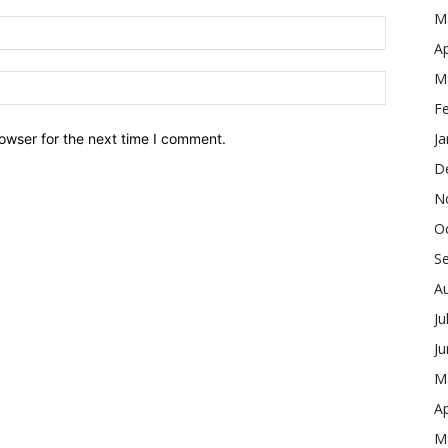
M
Ap
M
F
Ja
owser for the next time I comment.
D
N
O
S
A
Ju
J
M
Ap
M