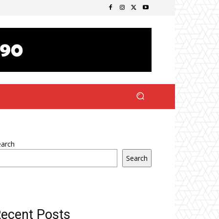
earch
Search
ecent Posts