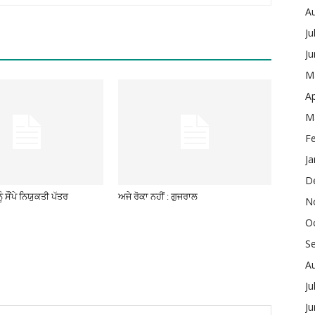
A
Ju
J
M
Ap
M
F
Ja
D
ੂੰ ਸੌਂਪੇ ਨਿਯੁਕਤੀ ਪੱਤਰ
ਅਜੇ ਰੋਕਾ ਨਹੀਂ : ਗੁਜਰਾਲ
N
O
S
A
Ju
J