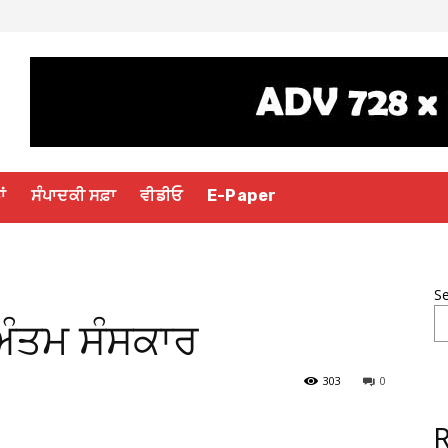
ਾਂ
ਸੰਪਾਦਕੀ ਸਫ਼ਾ
ਵੀਡੀਓ
E-Paper
S
ਅੰਤਮ ਸੰਸਕਾਰ
303
0
R