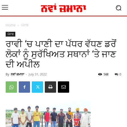
Home
ਪੰਜਾਬ
ਪੰਜਾਬ
ਰਾਵੀ ‘ਚ ਪਾਣੀ ਦਾ ਪੱਧਰ ਵੱਧਣ ਡਰੋਂ
ਲੋਕਾਂ ਨੂੰ ਸੁਰੱਖਿਅਤ ਸਥਾਨਾਂ ‘ਤੇ ਜਾਣ
ਦੀ ਅਪੀਲ
By
ਨਵਾਂ ਜ਼ਮਾਨਾ
-
July 31, 2022
568
0