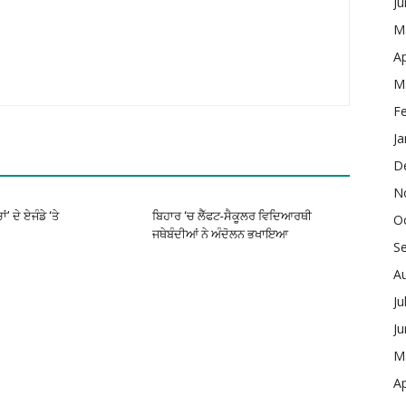
J
M
Ap
M
F
Ja
D
N
’ ਦੇ ਏਜੰਡੇ ‘ਤੇ
ਬਿਹਾਰ ‘ਚ ਲੈੱਫਟ-ਸੈਕੂਲਰ ਵਿਦਿਆਰਥੀ
O
ਜਥੇਬੰਦੀਆਂ ਨੇ ਅੰਦੋਲਨ ਭਖਾਇਆ
S
A
Ju
J
M
Ap