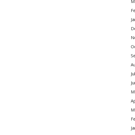
M
F
Ja
D
N
O
S
A
Ju
J
M
Ap
M
F
Ja