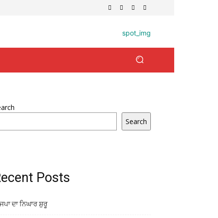
earch
Search
ecent Posts
ਜਪਾ ਦਾ ਨਿਘਾਰ ਸ਼ੁਰੂ