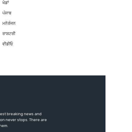
ਖੇਡਾਂ
ਪੰਜਾਬ
ਮਨੋਰੰਜਨ
ਰਾਸ਼ਟਰੀ
ਵੀਡੀਓ
test breaking news and
ion never stops. There are
them.