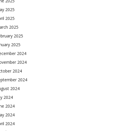
une 2025
ay 2025
ril 2025
arch 2025
ebruary 2025
nuary 2025
ecember 2024
ovember 2024
ctober 2024
eptember 2024
ugust 2024
ly 2024
une 2024
ay 2024
ril 2024