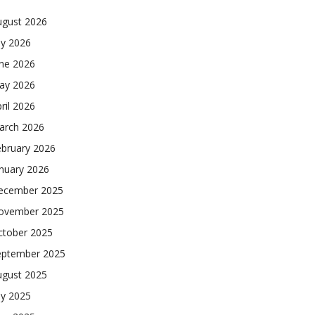
ugust 2026
ly 2026
une 2026
ay 2026
ril 2026
arch 2026
ebruary 2026
nuary 2026
ecember 2025
ovember 2025
ctober 2025
eptember 2025
ugust 2025
ly 2025