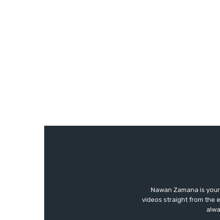
Nawan Zamana is your 
videos straight from the 
alwa