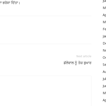
J
ਦਾ ਭਰੋਸਾ ਦਿੱਤਾ।
M
Ap
M
F
Ja
D
N
Next article
O
ਡੱਲੇਵਾਲ ਨੂੰ ਤੇਜ਼ ਬੁਖਾਰ
S
A
Ju
J
M
Ap