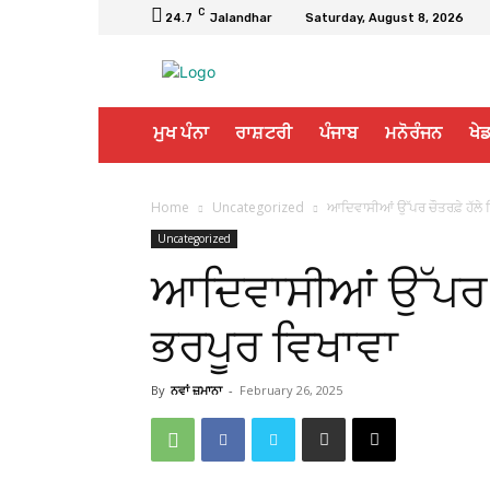
C
24.7
Jalandhar
Saturday, August 8, 2026
ਮੁਖ ਪੰਨਾ
ਰਾਸ਼ਟਰੀ
ਪੰਜਾਬ
ਮਨੋਰੰਜਨ
ਖੇਡ
Home
Uncategorized
ਆਦਿਵਾਸੀਆਂ ਉੱਪਰ ਚੌਤਰਫ਼ੇ ਹੱਲੇ 
Uncategorized
ਆਦਿਵਾਸੀਆਂ ਉੱਪਰ ਚ
ਭਰਪੂਰ ਵਿਖਾਵਾ
By
ਨਵਾਂ ਜ਼ਮਾਨਾ
-
February 26, 2025