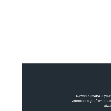
Nawan Zamana is your 
videos straight from the 
alwa