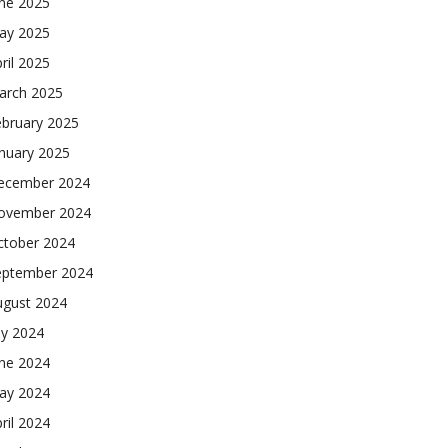
une 2025
ay 2025
ril 2025
arch 2025
ebruary 2025
nuary 2025
ecember 2024
ovember 2024
ctober 2024
eptember 2024
ugust 2024
ly 2024
une 2024
ay 2024
ril 2024