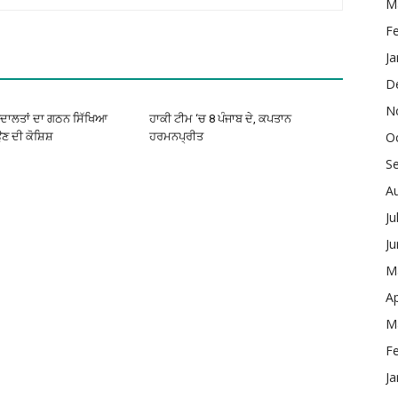
M
F
Ja
D
N
ਦਾਲਤਾਂ ਦਾ ਗਠਨ ਸਿੱਖਿਆ
ਹਾਕੀ ਟੀਮ ‘ਚ 8 ਪੰਜਾਬ ਦੇ, ਕਪਤਾਨ
O
ਉਣ ਦੀ ਕੋਸ਼ਿਸ਼
ਹਰਮਨਪ੍ਰੀਤ
S
A
Ju
J
M
Ap
M
F
Ja