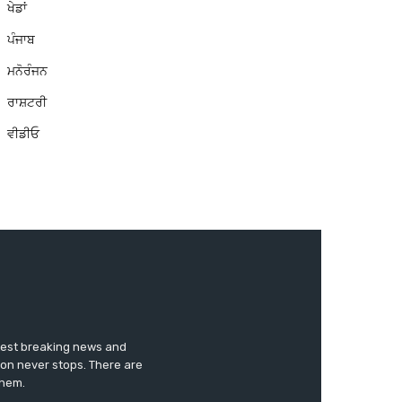
ਖੇਡਾਂ
ਪੰਜਾਬ
ਮਨੋਰੰਜਨ
ਰਾਸ਼ਟਰੀ
ਵੀਡੀਓ
test breaking news and
ion never stops. There are
them.