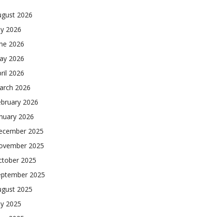
ugust 2026
ly 2026
une 2026
ay 2026
ril 2026
arch 2026
ebruary 2026
nuary 2026
ecember 2025
ovember 2025
ctober 2025
eptember 2025
ugust 2025
ly 2025