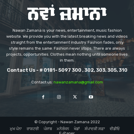
Nawan Zamana is your news, entertainment, music fashion
website. We provide you with the latest breaking news and videos
straight from the entertainment industry. Fashion fades, only
style remains the same. Fashion never stops. There are always
projects, opportunities. Clothes mean nothing until someone lives
in them.
Contact Us - # 0181- 5097 300 , 302, 303, 305, 310
Contact us:
nawanzamana@gmail.com
© Copyright - Nawan Zamana 2022
ਮੁਖ ਪੰਨਾ
ਰਾਸ਼ਟਰੀ
ਪੰਜਾਬ
ਮਨੋਰੰਜਨ
ਖੇਡਾਂ
ਸੰਪਾਦਕੀ ਸਫ਼ਾ
ਵੀਡੀਓ
E-Paper