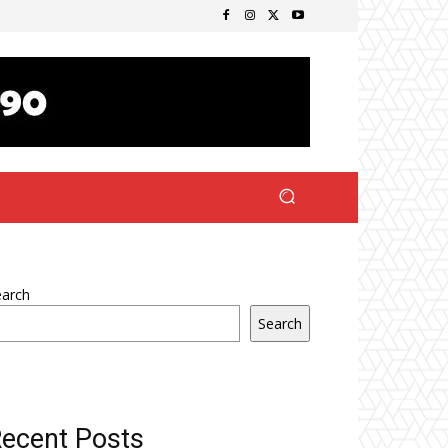
earch
Search
ecent Posts