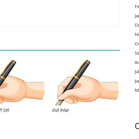
F
Ja
D
N
O
S
A
Ju
J
M
ੀ ਹੋਣੀ
ਸੰਘੀ ਏਜੰਡਾ
C