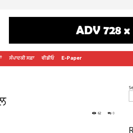
ਾਂ
ਸੰਪਾਦਕੀ ਸਫ਼ਾ
ਵੀਡੀਓ
E-Paper
S
ਾਲ
62
0
R