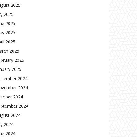
ugust 2025
ly 2025
une 2025
ay 2025
ril 2025
arch 2025
ebruary 2025
nuary 2025
ecember 2024
ovember 2024
ctober 2024
eptember 2024
ugust 2024
ly 2024
une 2024