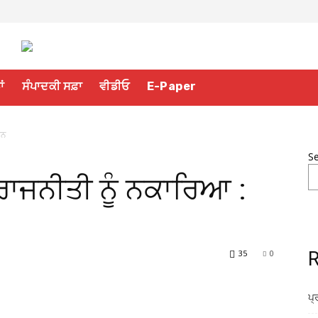
ਾਂ
ਸੰਪਾਦਕੀ ਸਫ਼ਾ
ਵੀਡੀਓ
E-Paper
ਾਨ
S
ਰਾਜਨੀਤੀ ਨੂੰ ਨਕਾਰਿਆ :
35
0
R
ਪ੍