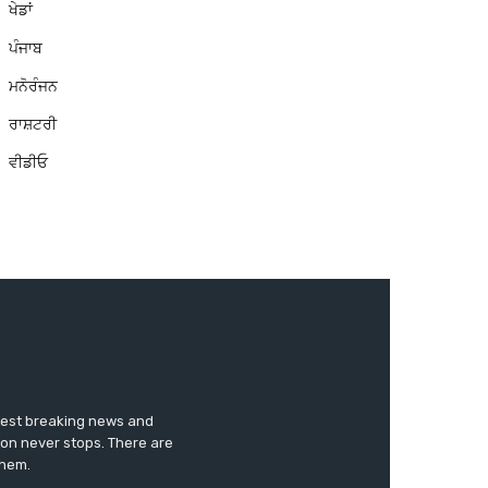
ਖੇਡਾਂ
ਪੰਜਾਬ
ਮਨੋਰੰਜਨ
ਰਾਸ਼ਟਰੀ
ਵੀਡੀਓ
test breaking news and
ion never stops. There are
them.