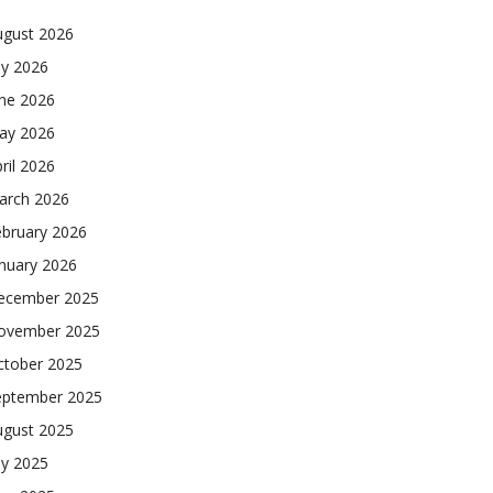
ugust 2026
ly 2026
une 2026
ay 2026
ril 2026
arch 2026
ebruary 2026
nuary 2026
ecember 2025
ovember 2025
ctober 2025
eptember 2025
ugust 2025
ly 2025