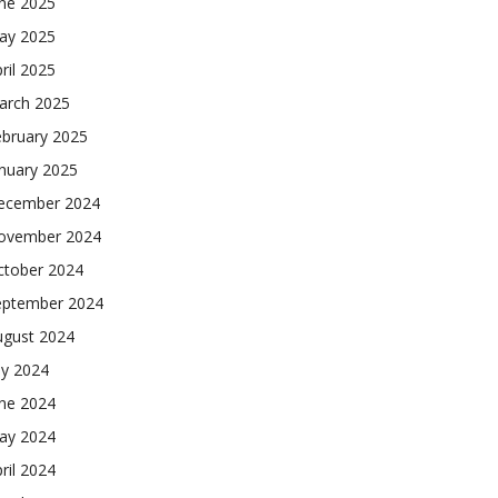
une 2025
ay 2025
ril 2025
arch 2025
ebruary 2025
nuary 2025
ecember 2024
ovember 2024
ctober 2024
eptember 2024
ugust 2024
ly 2024
une 2024
ay 2024
ril 2024