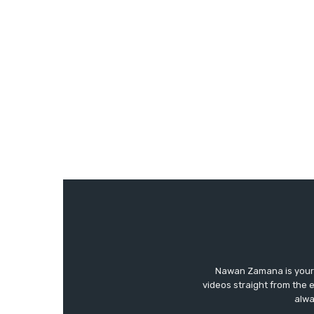
Nawan Zamana is your 
videos straight from the 
alwa