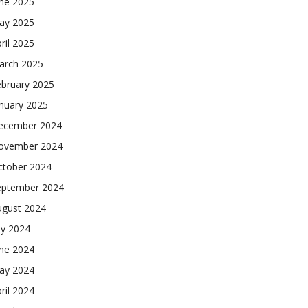
une 2025
ay 2025
ril 2025
arch 2025
ebruary 2025
nuary 2025
ecember 2024
ovember 2024
ctober 2024
eptember 2024
ugust 2024
ly 2024
une 2024
ay 2024
ril 2024