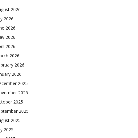
ugust 2026
ly 2026
une 2026
ay 2026
ril 2026
arch 2026
ebruary 2026
nuary 2026
ecember 2025
ovember 2025
ctober 2025
eptember 2025
ugust 2025
ly 2025