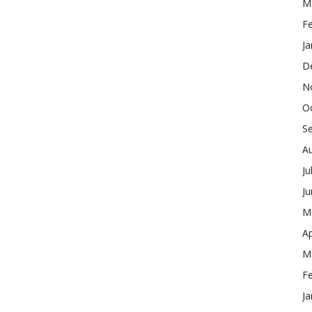
M
F
Ja
D
N
O
S
A
Ju
J
M
Ap
M
F
Ja