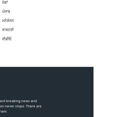
ਖੇਡਾਂ
ਪੰਜਾਬ
ਮਨੋਰੰਜਨ
ਰਾਸ਼ਟਰੀ
ਵੀਡੀਓ
test breaking news and
ion never stops. There are
them.