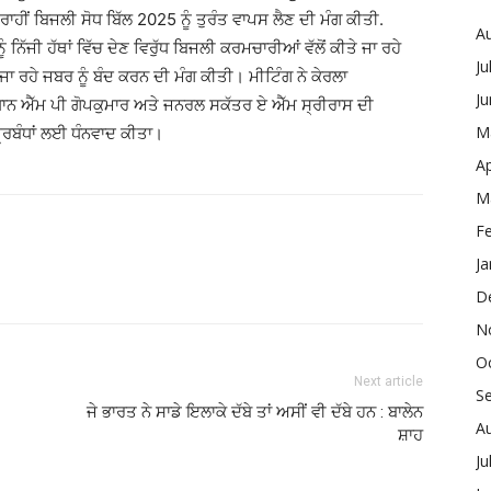
 ਰਾਹੀਂ ਬਿਜਲੀ ਸੋਧ ਬਿੱਲ 2025 ਨੂੰ ਤੁਰੰਤ ਵਾਪਸ ਲੈਣ ਦੀ ਮੰਗ ਕੀਤੀ.
A
ੰ ਨਿੱਜੀ ਹੱਥਾਂ ਵਿੱਚ ਦੇਣ ਵਿਰੁੱਧ ਬਿਜਲੀ ਕਰਮਚਾਰੀਆਂ ਵੱਲੋਂ ਕੀਤੇ ਜਾ ਰਹੇ
Ju
 ਰਹੇ ਜਬਰ ਨੂੰ ਬੰਦ ਕਰਨ ਦੀ ਮੰਗ ਕੀਤੀ। ਮੀਟਿੰਗ ਨੇ ਕੇਰਲਾ
J
੍ਰਧਾਨ ਐੱਮ ਪੀ ਗੋਪਕੁਮਾਰ ਅਤੇ ਜਨਰਲ ਸਕੱਤਰ ਏ ਐੱਮ ਸ੍ਰੀਰਾਸ ਦੀ
M
੍ਰਬੰਧਾਂ ਲਈ ਧੰਨਵਾਦ ਕੀਤਾ।
Ap
M
F
Ja
D
N
O
Next article
S
ਜੇ ਭਾਰਤ ਨੇ ਸਾਡੇ ਇਲਾਕੇ ਦੱਬੇ ਤਾਂ ਅਸੀਂ ਵੀ ਦੱਬੇ ਹਨ : ਬਾਲੇਨ
A
ਸ਼ਾਹ
Ju