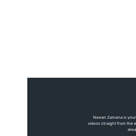
Nawan Zamana is your 
videos straight from the 
alwa