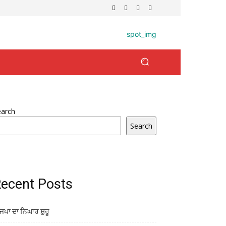
earch
Search
ecent Posts
ਜਪਾ ਦਾ ਨਿਘਾਰ ਸ਼ੁਰੂ