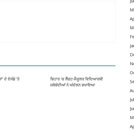
J
M
Ap
M
F
Ja
D
N
O
’ ਦੇ ਏਜੰਡੇ ‘ਤੇ
ਬਿਹਾਰ ‘ਚ ਲੈੱਫਟ-ਸੈਕੂਲਰ ਵਿਦਿਆਰਥੀ
S
ਜਥੇਬੰਦੀਆਂ ਨੇ ਅੰਦੋਲਨ ਭਖਾਇਆ
A
Ju
J
M
Ap