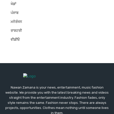
ਖੇਡਾਂ
ਪੰਜਾਬ
ਮਨੋਰੰਜਨ
ਰਾਸ਼ਟਰੀ
ਵੀਡੀਓ
Nawan Zamana is your news, entertainment, music fashion
website. We provide you with the latest breaking news and videos
straight from the entertainment industry. Fashion fades, only
style remains the same. Fashion never stops. There are always
projects, opportunities. Clothes mean nothing until someone lives
in them.