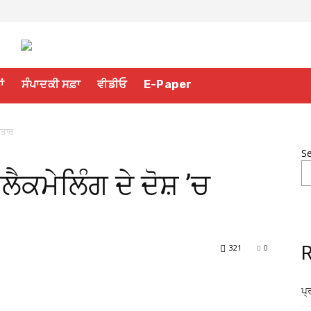
ਾਂ
ਸੰਪਾਦਕੀ ਸਫ਼ਾ
ਵੀਡੀਓ
E-Paper
ਫਤਾਰ
S
ੈਕਮੇਲਿੰਗ ਦੇ ਦੋਸ਼ ’ਚ
321
0
R
ਪ੍