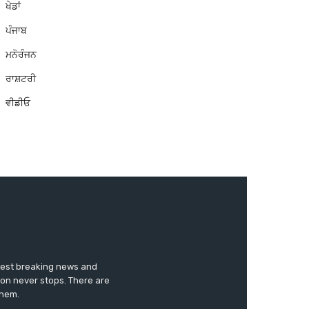
ਖੇਡਾਂ
ਪੰਜਾਬ
ਮਨੋਰੰਜਨ
ਰਾਸ਼ਟਰੀ
ਵੀਡੀਓ
test breaking news and
ion never stops. There are
them.