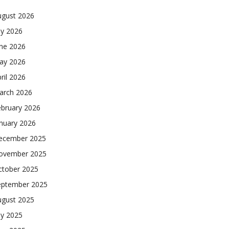
ugust 2026
ly 2026
une 2026
ay 2026
ril 2026
arch 2026
ebruary 2026
nuary 2026
ecember 2025
ovember 2025
ctober 2025
eptember 2025
ugust 2025
ly 2025