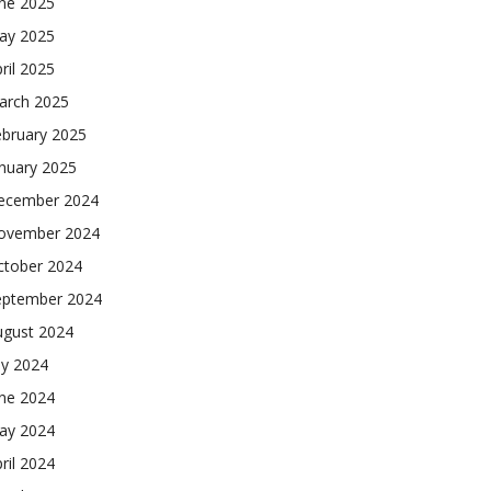
une 2025
ay 2025
ril 2025
arch 2025
ebruary 2025
nuary 2025
ecember 2024
ovember 2024
ctober 2024
eptember 2024
ugust 2024
ly 2024
une 2024
ay 2024
ril 2024