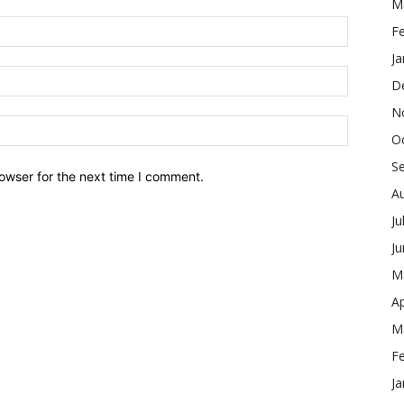
M
F
Ja
D
N
O
S
owser for the next time I comment.
A
Ju
J
M
Ap
M
F
Ja