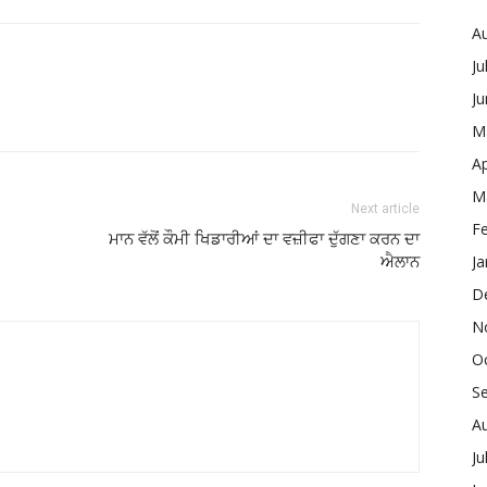
A
Ju
J
M
Ap
M
Next article
F
ਮਾਨ ਵੱਲੋਂ ਕੌਮੀ ਖਿਡਾਰੀਆਂ ਦਾ ਵਜ਼ੀਫਾ ਦੁੱਗਣਾ ਕਰਨ ਦਾ
Ja
ਐਲਾਨ
D
N
O
S
A
Ju