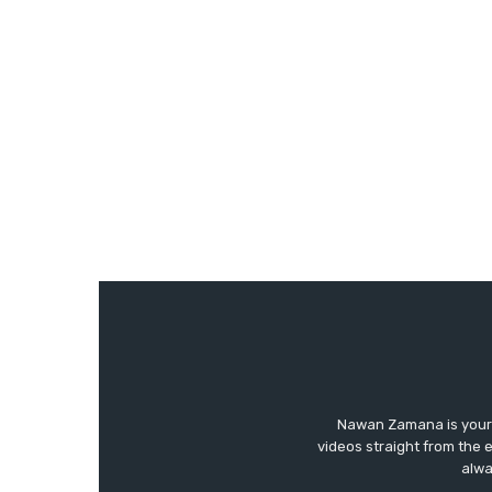
Nawan Zamana is your 
videos straight from the 
alwa