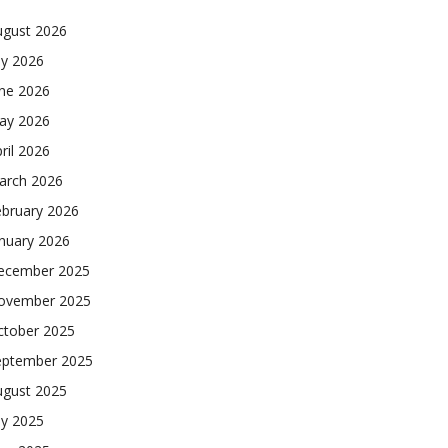
ugust 2026
ly 2026
une 2026
ay 2026
ril 2026
arch 2026
ebruary 2026
nuary 2026
ecember 2025
ovember 2025
ctober 2025
eptember 2025
ugust 2025
ly 2025