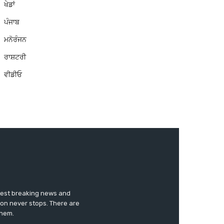
ਖੇਡਾਂ
ਪੰਜਾਬ
ਮਨੋਰੰਜਨ
ਰਾਸ਼ਟਰੀ
ਵੀਡੀਓ
test breaking news and
ion never stops. There are
them.