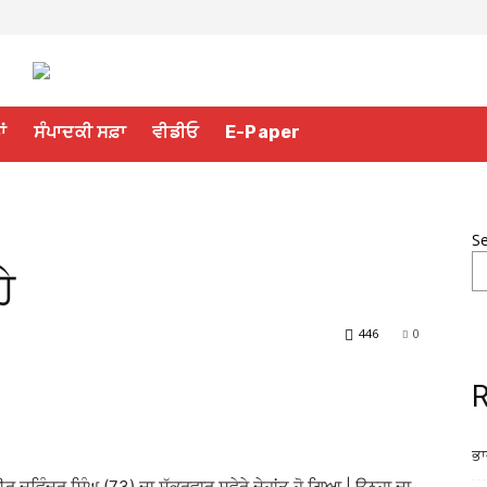
ਾਂ
ਸੰਪਾਦਕੀ ਸਫ਼ਾ
ਵੀਡੀਓ
E-Paper
S
ੇ
446
0
R
ਭਾ
ਦਵਿੰਦਰ ਸਿੰਘ (73) ਦਾ ਸ਼ੁੱਕਰਵਾਰ ਸਵੇਰੇ ਦੇਹਾਂਤ ਹੋ ਗਿਆ | ਉਨ੍ਹਾ ਦਾ