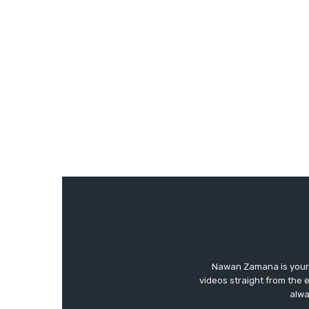
Nawan Zamana is your 
videos straight from the 
alwa