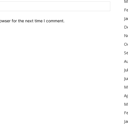
M
F
Ja
owser for the next time I comment.
D
N
O
S
A
Ju
J
M
Ap
M
F
Ja