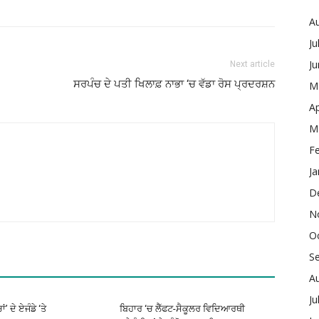
A
Ju
J
Next article
ਸਰਪੰਚ ਦੇ ਪਤੀ ਖਿਲਾਫ਼ ਨਾਭਾ ‘ਚ ਵੱਡਾ ਰੋਸ ਪ੍ਰਦਰਸ਼ਨ
M
Ap
M
F
Ja
D
N
O
S
A
Ju
’ ਦੇ ਏਜੰਡੇ ‘ਤੇ
ਬਿਹਾਰ ‘ਚ ਲੈੱਫਟ-ਸੈਕੂਲਰ ਵਿਦਿਆਰਥੀ