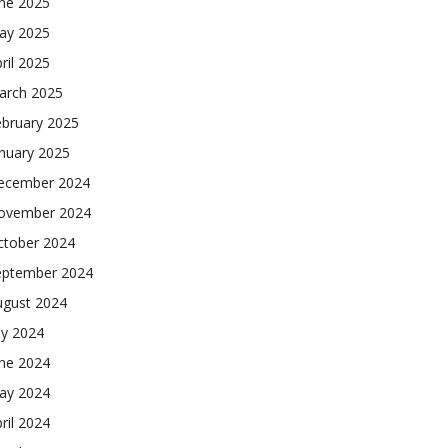
une 2025
ay 2025
ril 2025
arch 2025
ebruary 2025
nuary 2025
ecember 2024
ovember 2024
ctober 2024
eptember 2024
ugust 2024
ly 2024
une 2024
ay 2024
ril 2024