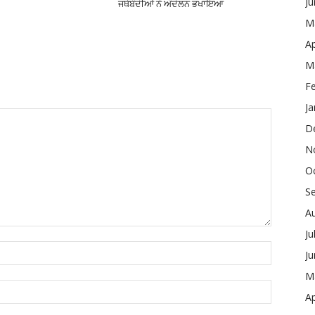
J
ਜਥੇਬੰਦੀਆਂ ਨੇ ਅੰਦੋਲਨ ਭਖਾਇਆ
M
Ap
M
F
Ja
D
N
O
S
A
Ju
J
M
Ap