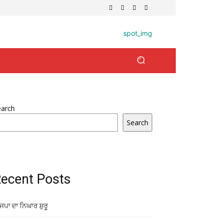
earch
Search
ecent Posts
ਜਪਾ ਦਾ ਨਿਘਾਰ ਸ਼ੁਰੂ