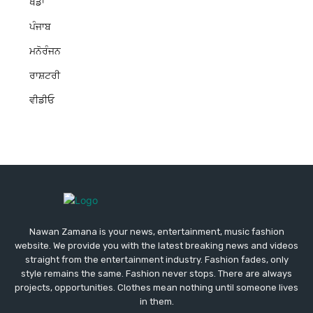
ਖੇਡਾਂ
ਪੰਜਾਬ
ਮਨੋਰੰਜਨ
ਰਾਸ਼ਟਰੀ
ਵੀਡੀਓ
Nawan Zamana is your news, entertainment, music fashion
website. We provide you with the latest breaking news and videos
straight from the entertainment industry. Fashion fades, only
style remains the same. Fashion never stops. There are always
projects, opportunities. Clothes mean nothing until someone lives
in them.