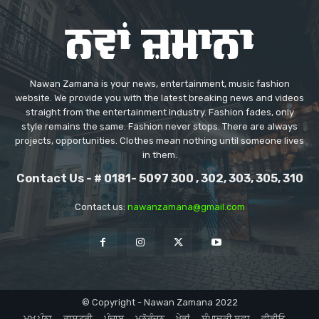
Nawan Zamana is your news, entertainment, music fashion
website. We provide you with the latest breaking news and videos
straight from the entertainment industry. Fashion fades, only
style remains the same. Fashion never stops. There are always
projects, opportunities. Clothes mean nothing until someone lives
in them.
Contact Us - # 0181- 5097 300 , 302, 303, 305, 310
Contact us:
nawanzamana@gmail.com
© Copyright - Nawan Zamana 2022
ਮੁਖ ਪੰਨਾ
ਰਾਸ਼ਟਰੀ
ਪੰਜਾਬ
ਮਨੋਰੰਜਨ
ਖੇਡਾਂ
ਸੰਪਾਦਕੀ ਸਫ਼ਾ
ਵੀਡੀਓ