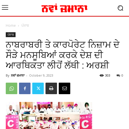
Home
ਪੰਜਾਬ
ਪੰਜਾਬ
ਨਾਬਰਾਬਰੀ ਤੇ ਕਾਰਪੋਰੇਟ ਨਿਜ਼ਾਮ ਦੇ
ਸੌੜੇ ਮਨਸੂਬਿਆਂ ਕਰਕੇ ਦੇਸ਼ ਦੀ
ਆਰਥਿਕਤਾ ਲੀਹੋਂ ਲੱਥੀ : ਅਰਸ਼ੀ
By
ਨਵਾਂ ਜ਼ਮਾਨਾ
-
October 9, 2023
303
0