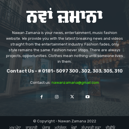
Nawan Zamana is your news, entertainment, music fashion
website. We provide you with the latest breaking news and videos
straight from the entertainment industry. Fashion fades, only
style remains the same. Fashion never stops. There are always
projects, opportunities. Clothes mean nothing until someone lives
in them.
Contact Us - # 0181- 5097 300 , 302, 303, 305, 310
Contact us:
nawanzamana@gmail.com
© Copyright - Nawan Zamana 2022
ਮੁਖ ਪੰਨਾ
ਰਾਸ਼ਟਰੀ
ਪੰਜਾਬ
ਮਨੋਰੰਜਨ
ਖੇਡਾਂ
ਸੰਪਾਦਕੀ ਸਫ਼ਾ
ਵੀਡੀਓ