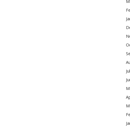
M
F
Ja
D
N
O
S
A
Ju
J
M
Ap
M
F
Ja