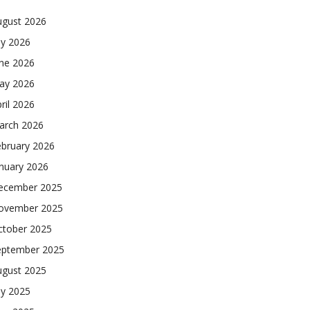
ugust 2026
ly 2026
une 2026
ay 2026
ril 2026
arch 2026
ebruary 2026
nuary 2026
ecember 2025
ovember 2025
ctober 2025
eptember 2025
ugust 2025
ly 2025