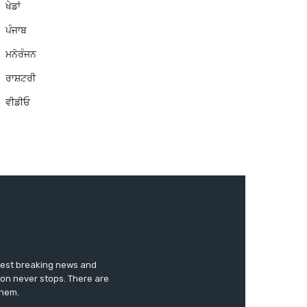
ਖੇਡਾਂ
ਪੰਜਾਬ
ਮਨੋਰੰਜਨ
ਰਾਸ਼ਟਰੀ
ਵੀਡੀਓ
test breaking news and
ion never stops. There are
them.