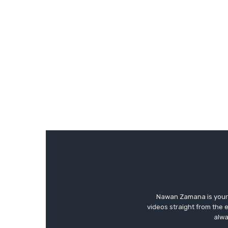
Nawan Zamana is your 
videos straight from the 
alwa