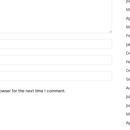
J
M
Ap
M
F
Ja
D
N
O
S
A
owser for the next time I comment.
Ju
J
M
Ap