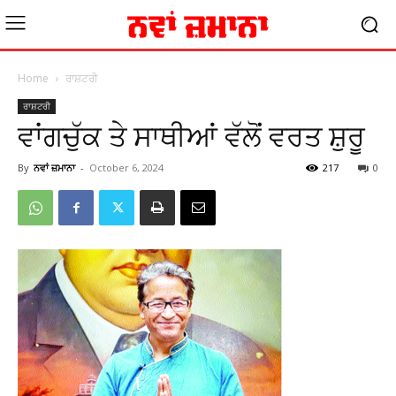
Home
ਰਾਸ਼ਟਰੀ
ਰਾਸ਼ਟਰੀ
ਵਾਂਗਚੁੱਕ ਤੇ ਸਾਥੀਆਂ ਵੱਲੋਂ ਵਰਤ ਸ਼ੁਰੂ
By
ਨਵਾਂ ਜ਼ਮਾਨਾ
-
October 6, 2024
217
0