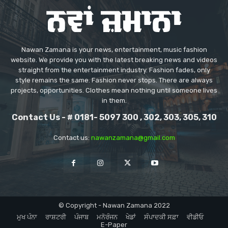
Nawan Zamana is your news, entertainment, music fashion
website. We provide you with the latest breaking news and videos
straight from the entertainment industry. Fashion fades, only
style remains the same. Fashion never stops. There are always
projects, opportunities. Clothes mean nothing until someone lives
in them.
Contact Us - # 0181- 5097 300 , 302, 303, 305, 310
Contact us:
nawanzamana@gmail.com
© Copyright - Nawan Zamana 2022
ਮੁਖ ਪੰਨਾ
ਰਾਸ਼ਟਰੀ
ਪੰਜਾਬ
ਮਨੋਰੰਜਨ
ਖੇਡਾਂ
ਸੰਪਾਦਕੀ ਸਫ਼ਾ
ਵੀਡੀਓ
E-Paper