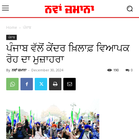
Home
ਪੰਜਾਬ
ਪੰਜਾਬ
ਪੰਜਾਬ ਵੱਲੋਂ ਕੇਂਦਰ ਖ਼ਿਲਾਫ਼ ਵਿਆਪਕ
ਰੋਹ ਦਾ ਮੁਜ਼ਾਹਰਾ
By
ਨਵਾਂ ਜ਼ਮਾਨਾ
-
December 30, 2024
190
0