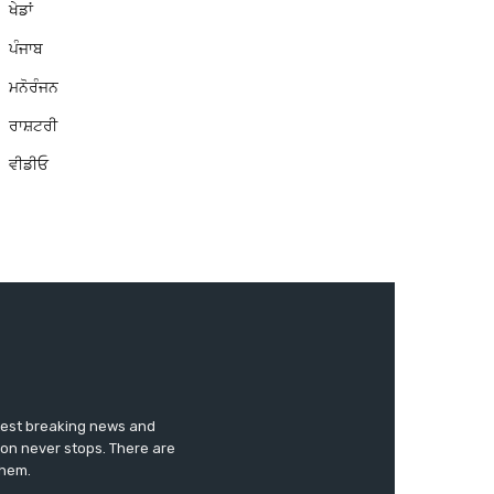
ਖੇਡਾਂ
ਪੰਜਾਬ
ਮਨੋਰੰਜਨ
ਰਾਸ਼ਟਰੀ
ਵੀਡੀਓ
test breaking news and
ion never stops. There are
them.