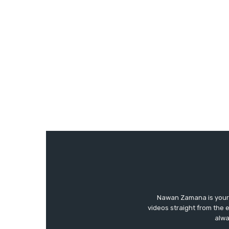
Nawan Zamana is your 
videos straight from the 
alwa