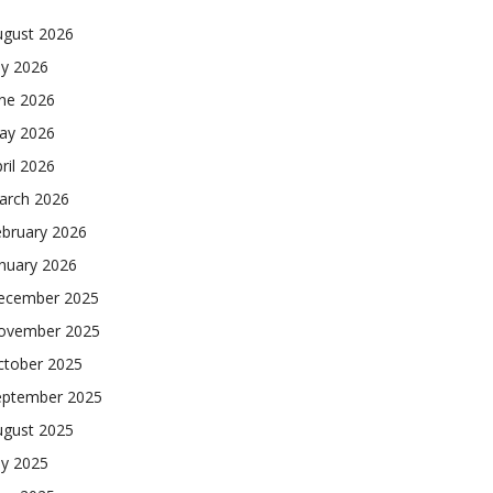
ugust 2026
ly 2026
une 2026
ay 2026
ril 2026
arch 2026
ebruary 2026
nuary 2026
ecember 2025
ovember 2025
ctober 2025
eptember 2025
ugust 2025
ly 2025