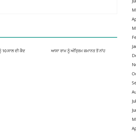
J
M
Ap
M
F
Ja
ੂੰ 10 ਸਾਲ ਦੀ ਕੈਦ
ਆਸਾ ਰਾਮ ਨੂੰ ਅੰਤ੍ਰਿਮ ਜ਼ਮਾਨਤ ਤੋਂ ਨਾਂਹ
D
N
O
S
A
Ju
J
M
Ap