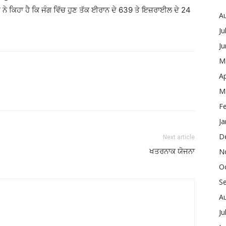
 ਨੇ ਕਿਹਾ ਹੈ ਕਿ ਜੰਗ ਵਿੱਚ ਹੁਣ ਤੱਕ ਈਰਾਨ ਦੇ 639 ਤੇ ਇਜ਼ਰਾਈਲ ਦੇ 24
A
Ju
J
M
Ap
M
F
Ja
D
Next article
ਖਤਰਨਾਕ ਯੋਜਨਾ
N
O
S
A
Ju