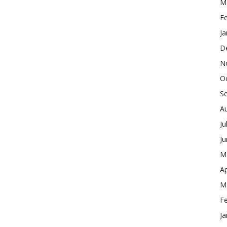
M
F
Ja
D
N
O
S
A
Ju
J
M
Ap
M
F
Ja