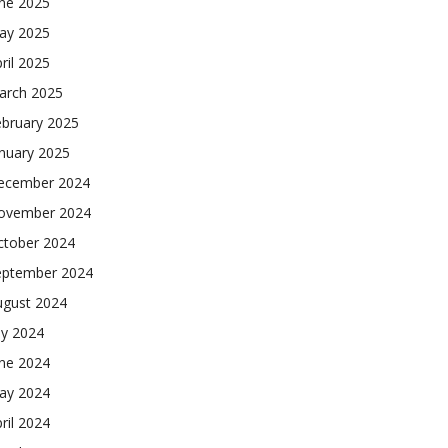
une 2025
ay 2025
ril 2025
arch 2025
ebruary 2025
nuary 2025
ecember 2024
ovember 2024
ctober 2024
eptember 2024
ugust 2024
ly 2024
une 2024
ay 2024
ril 2024