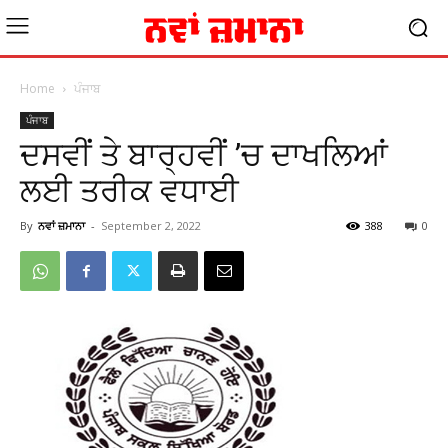
Home
ਪੰਜਾਬ
ਪੰਜਾਬ
ਦਸਵੀਂ ਤੇ ਬਾਰ੍ਹਵੀਂ ’ਚ ਦਾਖਲਿਆਂ
ਲਈ ਤਰੀਕ ਵਧਾਈ
By
ਨਵਾਂ ਜ਼ਮਾਨਾ
-
September 2, 2022
388
0