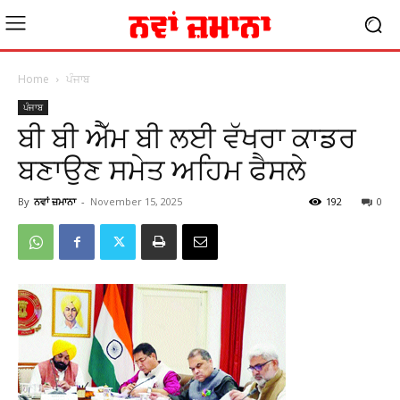
Home
ਪੰਜਾਬ
ਪੰਜਾਬ
ਬੀ ਬੀ ਐੱਮ ਬੀ ਲਈ ਵੱਖਰਾ ਕਾਡਰ
ਬਣਾਉਣ ਸਮੇਤ ਅਹਿਮ ਫੈਸਲੇ
By
ਨਵਾਂ ਜ਼ਮਾਨਾ
-
November 15, 2025
192
0