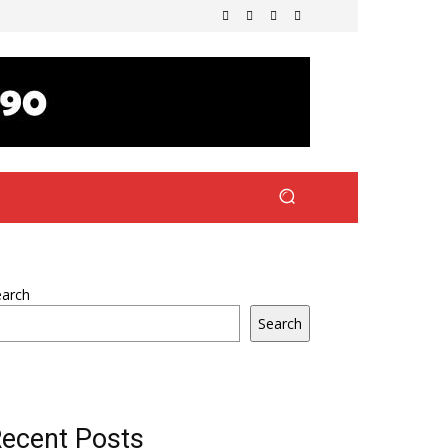
earch
Search
ecent Posts