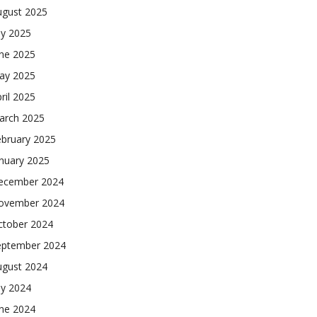
ugust 2025
ly 2025
une 2025
ay 2025
ril 2025
arch 2025
ebruary 2025
nuary 2025
ecember 2024
ovember 2024
ctober 2024
eptember 2024
ugust 2024
ly 2024
une 2024