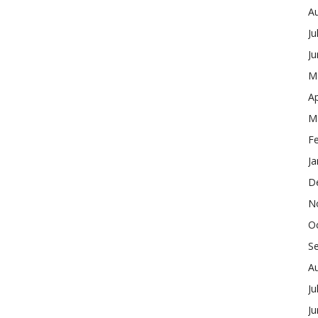
A
Ju
J
M
Ap
M
F
Ja
D
N
O
S
A
Ju
J