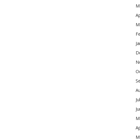
M
Ap
M
F
Ja
D
N
O
S
A
Ju
J
M
Ap
M