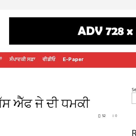
ਾਂ
ਸੰਪਾਦਕੀ ਸਫ਼ਾ
ਵੀਡੀਓ
E-Paper
S
ਐੱਸ ਐੱਫ ਜੇ ਦੀ ਧਮਕੀ
52
0
R