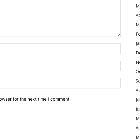
M
Ap
M
F
Ja
D
N
O
S
A
owser for the next time I comment.
Ju
J
M
Ap
M