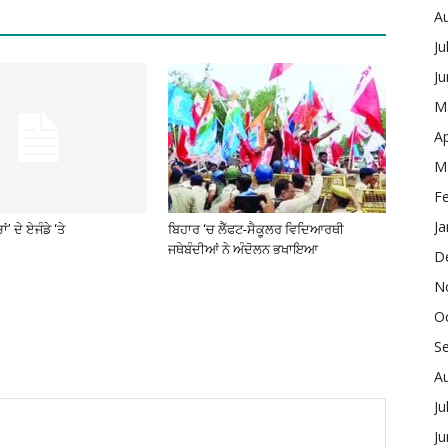
A
Ju
J
M
Ap
M
F
Ja
’ ਦੇ ਏਜੰਡੇ ‘ਤੇ
ਬਿਹਾਰ ‘ਚ ਲੈੱਫਟ-ਸੈਕੂਲਰ ਵਿਦਿਆਰਥੀ
ਜਥੇਬੰਦੀਆਂ ਨੇ ਅੰਦੋਲਨ ਭਖਾਇਆ
D
N
O
S
A
Ju
J