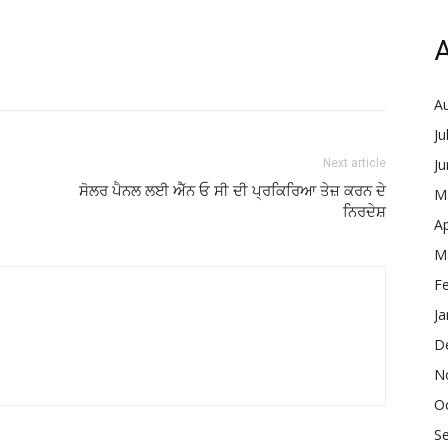
A
A
Ju
J
Next article
ਸੋਲਰ ਪੈਨਲ ਲਈ ਐੱਨ ਓ ਸੀ ਦੀ ਪ੍ਰਕਿਰਿਆ ਤੇਜ਼ ਕਰਨ ਦੇ
M
ਨਿਰਦੇਸ਼
Ap
M
F
Ja
D
N
O
S