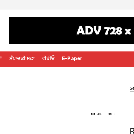
ਾਂ
ਸੰਪਾਦਕੀ ਸਫ਼ਾ
ਵੀਡੀਓ
E-Paper
S
286
0
R