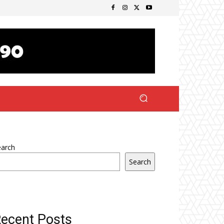
earch
Search
ecent Posts