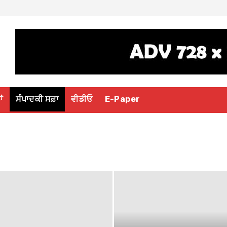
ਾਂ
ਸੰਪਾਦਕੀ ਸਫ਼ਾ
ਵੀਡੀਓ
E-Paper