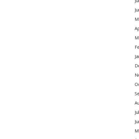
Ju
J
M
Ap
M
F
Ja
D
N
O
S
A
Ju
J
M