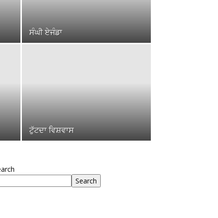
ਸੰਘੀ ਏਜੰਡਾ
ਟੁੱਟਦਾ ਵਿਸ਼ਵਾਸ
earch
Search