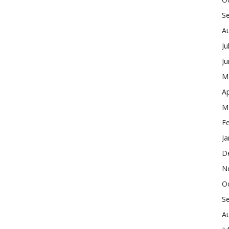
S
A
Ju
J
M
Ap
M
F
Ja
D
N
O
S
A