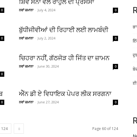
ਸ਼ਿਵ ਸੈਨਾ ਵੱਲੋਂ ਰਾਹੁਲ ਦੀ ਪ੍ਰਸੰਸਾ
R
ਨਵਾਂ ਜ਼ਮਾਨਾ
-
July 4, 2024
0
0
ਭਾ
ਬੁੱਧੀਜੀਵੀਆਂ ਦੀ ਰਿਹਾਈ ਲਈ ਲਾਮਬੰਦੀ
ਨਵਾਂ ਜ਼ਮਾਨਾ
-
July 2, 2024
0
0
ਇੱ
ਦੁ
ਚਿਹਰਾ ਨਹੀਂ, ਗੱਠਜੋੜ ਹੀ ਜਿੱਤ ਦਾ ਜ਼ਾਮਨ
ਨਵਾਂ ਜ਼ਮਾਨਾ
-
June 30, 2024
0
ਬੇ
0
ਈ-
ਬ
ਐੱਨ ਡੀ ਏ ਵਿਧਾਇਕ ਪੇਪਰ ਲੀਕ ਸਰਗਨਾ
ਨਵਾਂ ਜ਼ਮਾਨਾ
-
June 27, 2024
0
0
124
Page 60 of 124
N