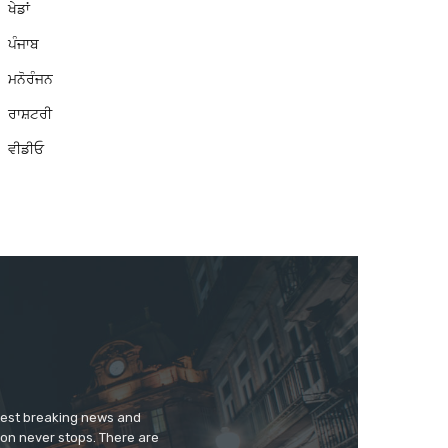
ਖੇਡਾਂ
ਪੰਜਾਬ
ਮਨੋਰੰਜਨ
ਰਾਸ਼ਟਰੀ
ਵੀਡੀਓ
test breaking news and
ion never stops. There are