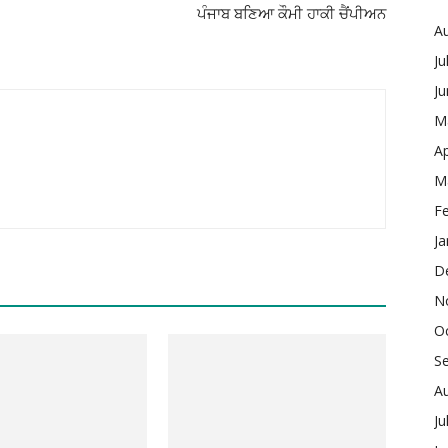
ਪੰਜਾਬ ਬਣਿਆ ਕੌਮੀ ਹਾਕੀ ਚੈਂਪੀਅਨ
A
Ju
J
M
Ap
M
F
Ja
D
N
O
S
A
Ju