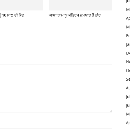
J
M
ੂੰ 10 ਸਾਲ ਦੀ ਕੈਦ
ਆਸਾ ਰਾਮ ਨੂੰ ਅੰਤ੍ਰਿਮ ਜ਼ਮਾਨਤ ਤੋਂ ਨਾਂਹ
Ap
M
F
Ja
D
N
O
S
A
Ju
J
M
Ap