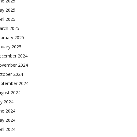
une 2025
ay 2025
ril 2025
arch 2025
ebruary 2025
nuary 2025
ecember 2024
ovember 2024
ctober 2024
eptember 2024
ugust 2024
ly 2024
une 2024
ay 2024
ril 2024