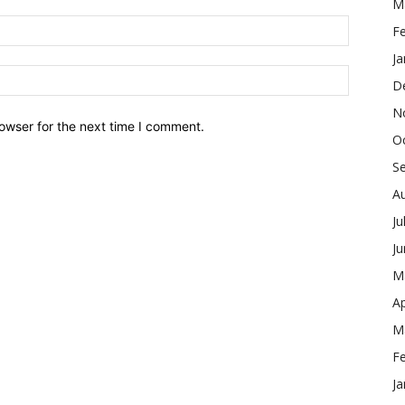
M
F
Ja
D
N
owser for the next time I comment.
O
S
A
Ju
J
M
Ap
M
F
Ja