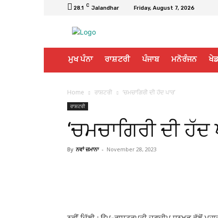
C
28.1
Jalandhar
Friday, August 7, 2026
ਮੁਖ ਪੰਨਾ
ਰਾਸ਼ਟਰੀ
ਪੰਜਾਬ
ਮਨੋਰੰਜਨ
ਖੇਡ
Home
ਰਾਸ਼ਟਰੀ
‘ਚਮਚਾਗਿਰੀ ਦੀ ਹੱਦ ਪਾਰ’
ਰਾਸ਼ਟਰੀ
‘ਚਮਚਾਗਿਰੀ ਦੀ ਹੱਦ 
By
ਨਵਾਂ ਜ਼ਮਾਨਾ
-
November 28, 2023
ਨਵੀਂ ਦਿੱਲੀ : ਉਪ-ਰਾਸ਼ਟਰਪਤੀ ਜਗਦੀਪ ਧਨਖੜ ਵੱਲੋਂ ਮਹਾਤਮਾ 