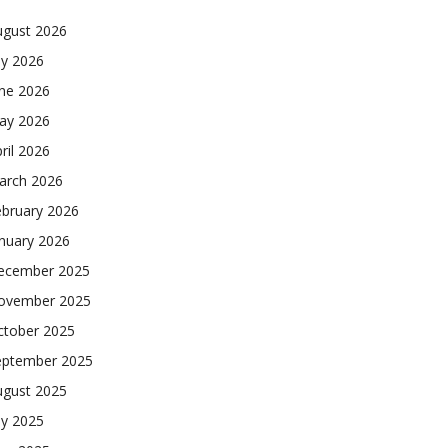
ugust 2026
ly 2026
une 2026
ay 2026
ril 2026
arch 2026
ebruary 2026
nuary 2026
ecember 2025
ovember 2025
ctober 2025
eptember 2025
ugust 2025
ly 2025