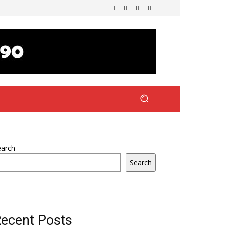
earch
Search
ecent Posts