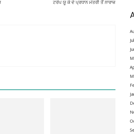
ਰ
ਟਰੰਪ ਯੂ ਕੇ ਦੇ ਪ੍ਰਧਾਨ ਮੰਤਰੀ ਤੋਂ ਨਾਰਾਜ਼
A
A
Ju
J
M
Ap
M
F
Ja
D
N
O
S