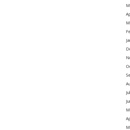
M
Ap
M
F
Ja
D
N
O
S
A
Ju
J
M
Ap
M