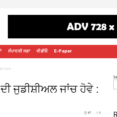
ਾਂ
ਸੰਪਾਦਕੀ ਸਫ਼ਾ
ਵੀਡੀਓ
E-Paper
 ਬੰਤ ਬਰਾੜ
S
ੀ ਜੁਡੀਸ਼ੀਅਲ ਜਾਂਚ ਹੋਵੇ :
67
0
R