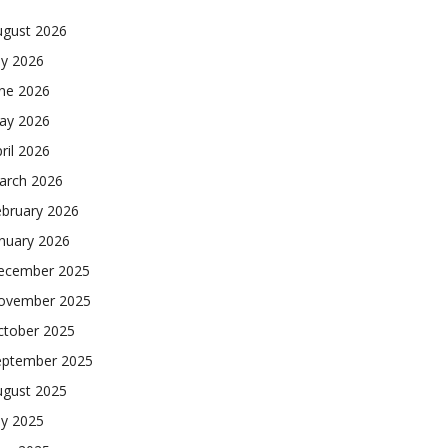
ugust 2026
ly 2026
une 2026
ay 2026
ril 2026
arch 2026
ebruary 2026
nuary 2026
ecember 2025
ovember 2025
ctober 2025
eptember 2025
ugust 2025
ly 2025