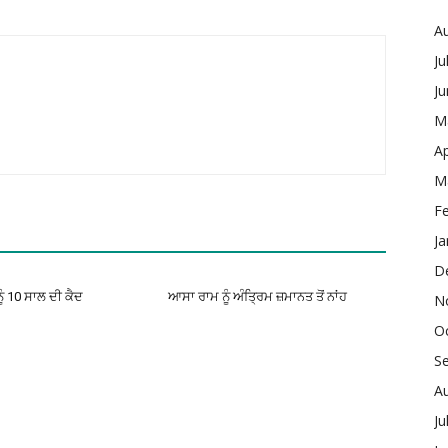
A
Ju
J
M
Ap
M
F
Ja
D
ੂੰ 10 ਸਾਲ ਦੀ ਕੈਦ
ਆਸਾ ਰਾਮ ਨੂੰ ਅੰਤ੍ਰਿਮ ਜ਼ਮਾਨਤ ਤੋਂ ਨਾਂਹ
N
O
S
A
Ju