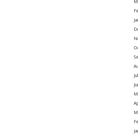
M
F
Ja
D
N
O
S
A
Ju
J
M
Ap
M
F
Ja