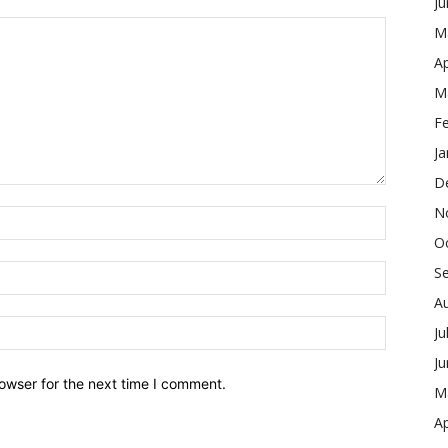
J
M
Ap
M
F
Ja
D
N
O
S
A
Ju
J
owser for the next time I comment.
M
Ap