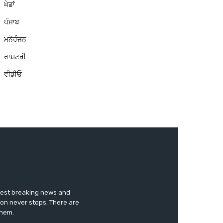
ਖੇਡਾਂ
ਪੰਜਾਬ
ਮਨੋਰੰਜਨ
ਰਾਸ਼ਟਰੀ
ਵੀਡੀਓ
test breaking news and
ion never stops. There are
them.