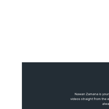
Nawan Zamana is your 
videos straight from the 
alwa