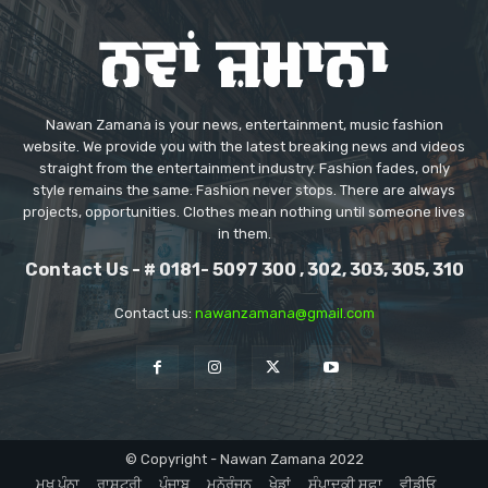
Nawan Zamana is your news, entertainment, music fashion
website. We provide you with the latest breaking news and videos
straight from the entertainment industry. Fashion fades, only
style remains the same. Fashion never stops. There are always
projects, opportunities. Clothes mean nothing until someone lives
in them.
Contact Us - # 0181- 5097 300 , 302, 303, 305, 310
Contact us:
nawanzamana@gmail.com
© Copyright - Nawan Zamana 2022
ਮੁਖ ਪੰਨਾ
ਰਾਸ਼ਟਰੀ
ਪੰਜਾਬ
ਮਨੋਰੰਜਨ
ਖੇਡਾਂ
ਸੰਪਾਦਕੀ ਸਫ਼ਾ
ਵੀਡੀਓ