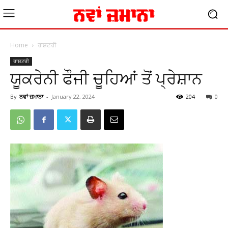
Home
ਰਾਸ਼ਟਰੀ
ਰਾਸ਼ਟਰੀ
ਯੂਕਰੇਨੀ ਫੌਜੀ ਚੂਹਿਆਂ ਤੋਂ ਪ੍ਰੇਸ਼ਾਨ
By
ਨਵਾਂ ਜ਼ਮਾਨਾ
-
January 22, 2024
204
0