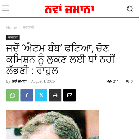
Home
ਰਾਸ਼ਟਰੀ
ਰਾਸ਼ਟਰੀ
ਜਦੋਂ ‘ਐਟਮ ਬੰਬ’ ਫਟਿਆ, ਚੋਣ
ਕਮਿਸ਼ਨ ਨੂੰ ਲੁਕਣ ਲਈ ਥਾਂ ਨਹੀਂ
ਲੱਭਣੀ : ਰਾਹੁਲ
By
ਨਵਾਂ ਜ਼ਮਾਨਾ
-
August 1, 2025
211
0