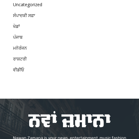
Uncategorized
ਸੰਪਾਦਕੀ ਸਫ਼ਾ
ਖੇਡਾਂ
ਪੰਜਾਬ
ਮਨੋਰੰਜਨ
ਰਾਸ਼ਟਰੀ
ਵੀਡੀਓ
Nawan Zamana is your news, entertainment, music fashion