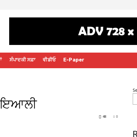
ਾਂ
ਸੰਪਾਦਕੀ ਸਫ਼ਾ
ਵੀਡੀਓ
E-Paper
S
 : ਇਆਲੀ
48
0
R