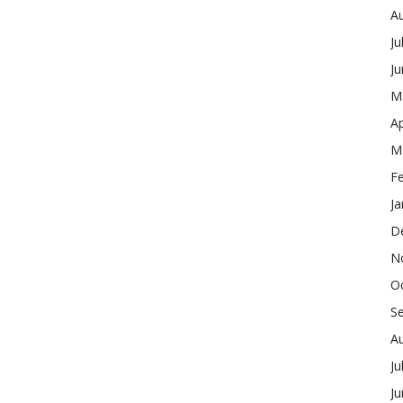
A
Ju
J
M
Ap
M
F
Ja
D
N
O
S
A
Ju
J