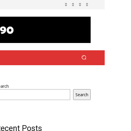
earch
Search
ecent Posts