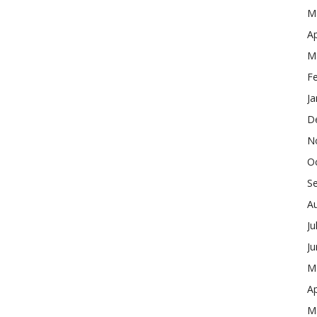
M
Ap
M
F
Ja
D
N
O
S
A
Ju
J
M
Ap
M