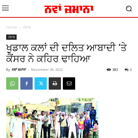
Home
ਪੰਜਾਬ
ਪੰਜਾਬ
ਖੁਡਾਲ ਕਲਾਂ ਦੀ ਦਲਿਤ ਆਬਾਦੀ ‘ਤੇ
ਕੈਂਸਰ ਨੇ ਕਹਿਰ ਢਾਹਿਆ
By
ਨਵਾਂ ਜ਼ਮਾਨਾ
-
November 30, 2022
383
0