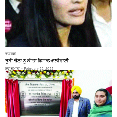
ਰਾਸ਼ਟਰੀ
ਰੂਬੀ ਢੱਲਾ ਨੂੰ ਕੀਤਾ ਡਿਸਕੁਆਲੀਫਾਈ
ਨਵਾਂ ਜ਼ਮਾਨਾ
-
February 22, 2025