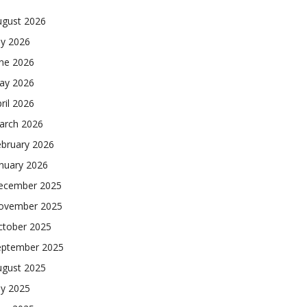
ugust 2026
ly 2026
une 2026
ay 2026
ril 2026
arch 2026
ebruary 2026
nuary 2026
ecember 2025
ovember 2025
ctober 2025
eptember 2025
ugust 2025
ly 2025