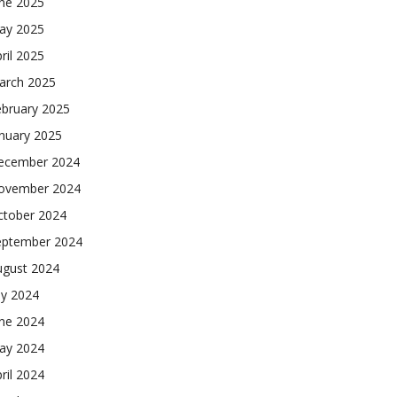
une 2025
ay 2025
ril 2025
arch 2025
ebruary 2025
nuary 2025
ecember 2024
ovember 2024
ctober 2024
eptember 2024
ugust 2024
ly 2024
une 2024
ay 2024
ril 2024