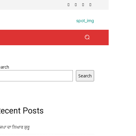
earch
Search
ecent Posts
ਜਪਾ ਦਾ ਨਿਘਾਰ ਸ਼ੁਰੂ