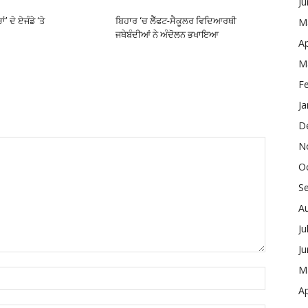
J
’ ਦੇ ਏਜੰਡੇ ‘ਤੇ
ਬਿਹਾਰ ‘ਚ ਲੈੱਫਟ-ਸੈਕੂਲਰ ਵਿਦਿਆਰਥੀ
M
ਜਥੇਬੰਦੀਆਂ ਨੇ ਅੰਦੋਲਨ ਭਖਾਇਆ
Ap
M
F
Ja
D
N
O
S
A
Ju
J
M
Ap