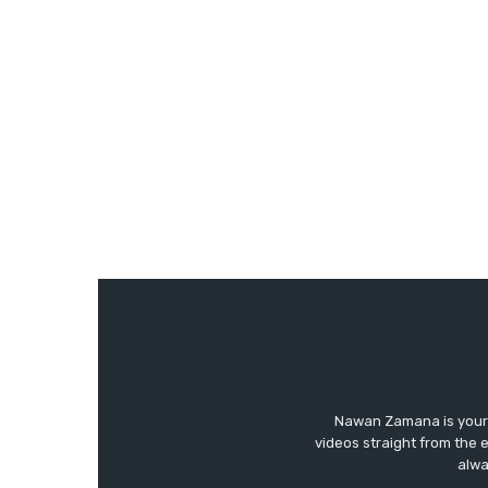
Nawan Zamana is your 
videos straight from the 
alwa