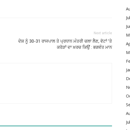
A
Ju
J
Next article
M
ਦੇਸ਼ ਨੂੰ 30-31 ਰਾਜਪਾਲ ਤੇ ਪ੍ਰਧਾਨ ਮੰਤਰੀ ਚਲਾ ਲੈਣ, ਵੋਟਾਂ ’ਤੇ
Ap
ਕਰੋੜਾਂ ਦਾ ਖ਼ਰਚ ਕਿਉਂ : ਭਗਵੰਤ ਮਾਨ
M
F
Ja
D
N
O
S
A
Ju