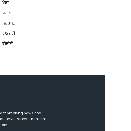
ਖੇਡਾਂ
ਪੰਜਾਬ
ਮਨੋਰੰਜਨ
ਰਾਸ਼ਟਰੀ
ਵੀਡੀਓ
test breaking news and
ion never stops. There are
them.