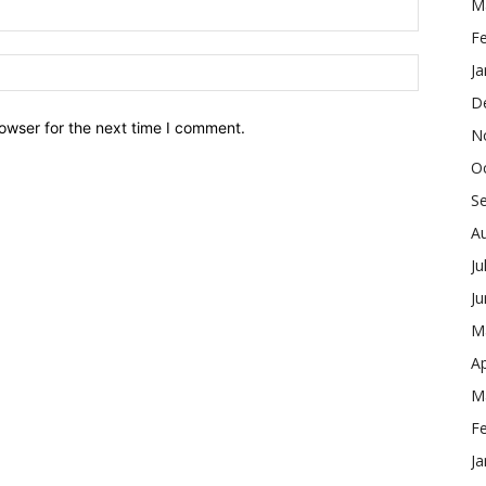
M
F
Ja
D
owser for the next time I comment.
N
O
S
A
Ju
J
M
Ap
M
F
Ja