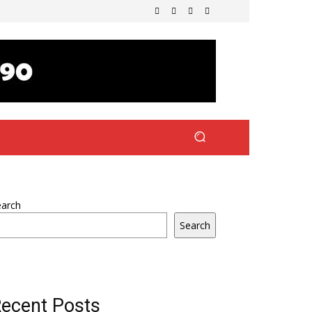
earch
Search
ecent Posts