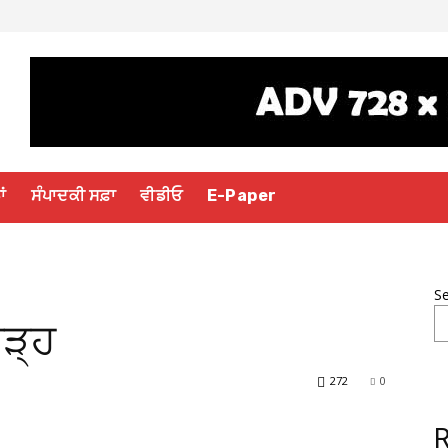
ਾਂ
ਸੰਪਾਦਕੀ ਸਫ਼ਾ
ਵੀਡੀਓ
E-Paper
S
ੜ੍ਹ
272
0
R