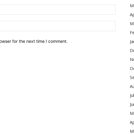
M
Ap
M
F
owser for the next time I comment.
Ja
D
N
O
S
A
Ju
J
M
Ap
M