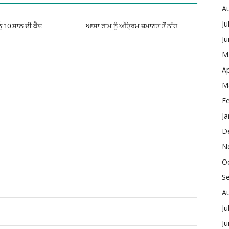
A
Ju
ੂੰ 10 ਸਾਲ ਦੀ ਕੈਦ
ਆਸਾ ਰਾਮ ਨੂੰ ਅੰਤ੍ਰਿਮ ਜ਼ਮਾਨਤ ਤੋਂ ਨਾਂਹ
J
M
Ap
M
F
Ja
D
N
O
S
A
Ju
J