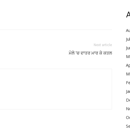
A
A
Ju
Next article
J
ਮੇਲੇ ’ਚ ਦਾਤਰ ਮਾਰ ਕੇ ਕਤਲ
M
Ap
M
F
Ja
D
N
O
S