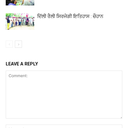
ਦਿੱਲੀ ਰੈਲੀ ਸਿਰਜੇਗੀ ਇਤਿਹਾਸ : ਚੌਹਾਨ
LEAVE A REPLY