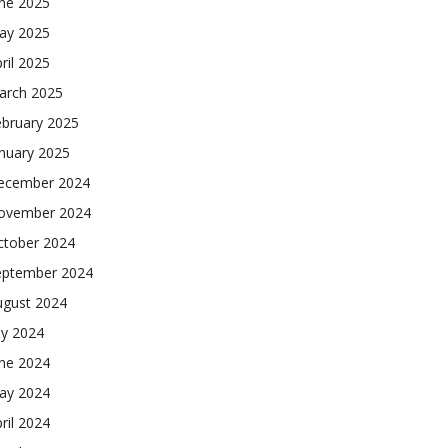
une 2025
ay 2025
ril 2025
arch 2025
ebruary 2025
nuary 2025
ecember 2024
ovember 2024
ctober 2024
eptember 2024
ugust 2024
ly 2024
une 2024
ay 2024
ril 2024