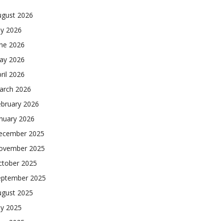
ugust 2026
ly 2026
une 2026
ay 2026
ril 2026
arch 2026
ebruary 2026
nuary 2026
ecember 2025
ovember 2025
ctober 2025
eptember 2025
ugust 2025
ly 2025