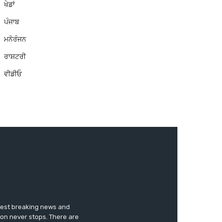
ਖੇਡਾਂ
ਪੰਜਾਬ
ਮਨੋਰੰਜਨ
ਰਾਸ਼ਟਰੀ
ਵੀਡੀਓ
test breaking news and
ion never stops. There are