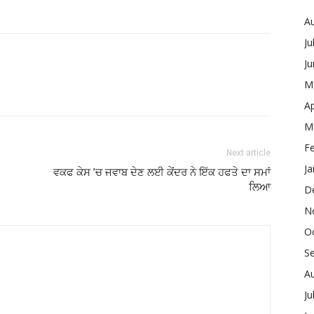
A
Ju
J
M
Ap
M
F
Next article
Ja
ਵਕਫ ਕੇਸ ’ਚ ਜਵਾਬ ਦੇਣ ਲਈ ਕੇਂਦਰ ਨੇ ਇੱਕ ਹਫਤੇ ਦਾ ਸਮਾਂ
ਲਿਆ
D
N
O
S
A
Ju