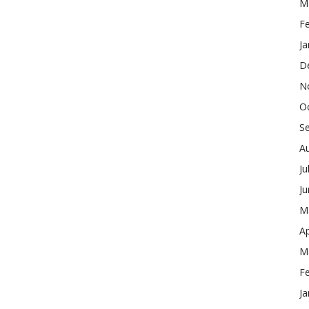
M
F
Ja
D
N
O
S
A
Ju
J
M
Ap
M
F
Ja