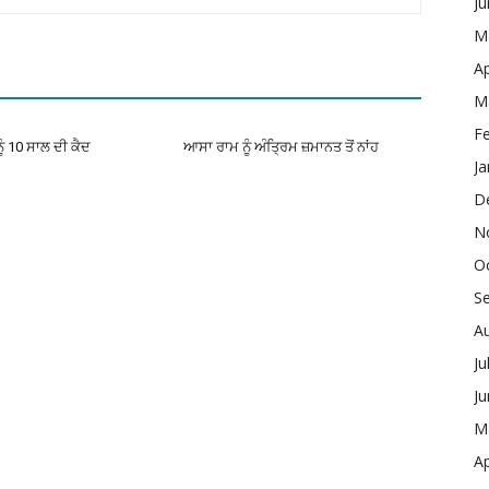
J
M
Ap
M
F
ੂੰ 10 ਸਾਲ ਦੀ ਕੈਦ
ਆਸਾ ਰਾਮ ਨੂੰ ਅੰਤ੍ਰਿਮ ਜ਼ਮਾਨਤ ਤੋਂ ਨਾਂਹ
Ja
D
N
O
S
A
Ju
J
M
Ap