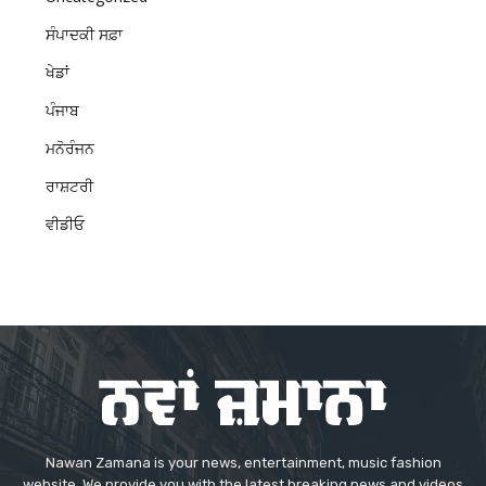
ਸੰਪਾਦਕੀ ਸਫ਼ਾ
ਖੇਡਾਂ
ਪੰਜਾਬ
ਮਨੋਰੰਜਨ
ਰਾਸ਼ਟਰੀ
ਵੀਡੀਓ
Nawan Zamana is your news, entertainment, music fashion
website. We provide you with the latest breaking news and videos