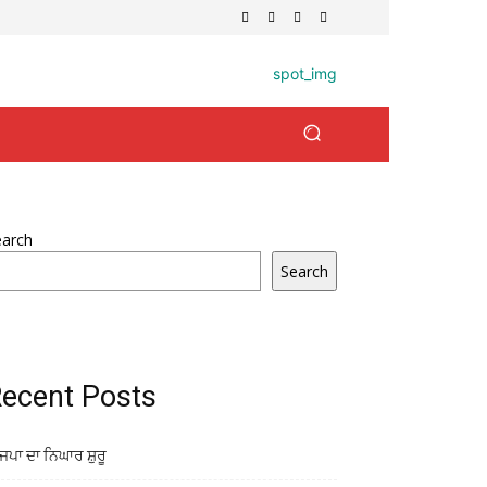
earch
Search
ecent Posts
ਜਪਾ ਦਾ ਨਿਘਾਰ ਸ਼ੁਰੂ