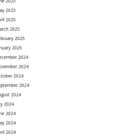
une 2025
ay 2025
ril 2025
arch 2025
ebruary 2025
nuary 2025
ecember 2024
ovember 2024
ctober 2024
eptember 2024
ugust 2024
ly 2024
une 2024
ay 2024
ril 2024