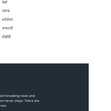
ਖੇਡਾਂ
ਪੰਜਾਬ
ਮਨੋਰੰਜਨ
ਰਾਸ਼ਟਰੀ
ਵੀਡੀਓ
test breaking news and
ion never stops. There are
them.