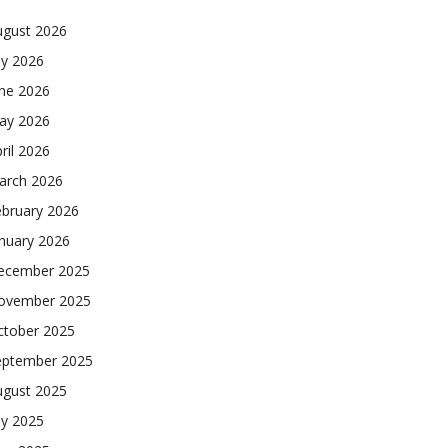
ugust 2026
ly 2026
une 2026
ay 2026
ril 2026
arch 2026
ebruary 2026
nuary 2026
ecember 2025
ovember 2025
ctober 2025
eptember 2025
ugust 2025
ly 2025