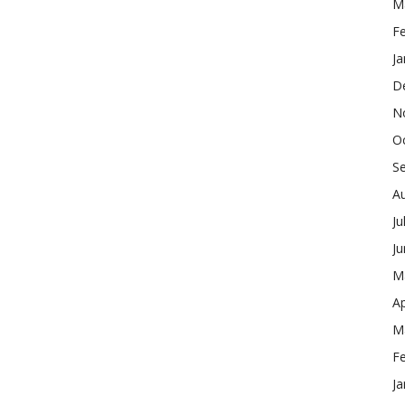
M
F
Ja
D
N
O
S
A
Ju
J
M
Ap
M
F
Ja