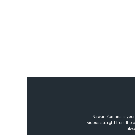
Nawan Zamana is your 
videos straight from the 
alwa