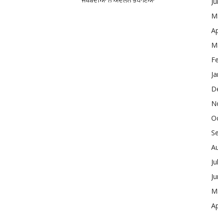
ਜਥੇਬੰਦੀਆਂ ਨੇ ਅੰਦੋਲਨ ਭਖਾਇਆ
J
M
Ap
M
F
Ja
D
N
O
S
A
Ju
J
M
Ap