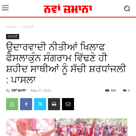
Home
ਰਾਸ਼ਟਰੀ
ਰਾਸ਼ਟਰੀ
ਉਦਾਰਵਾਦੀ ਨੀਤੀਆਂ ਖਿਲਾਫ
ਫੈਸਲਾਕੁੰਨ ਸੰਗਰਾਮ ਵਿੱਢਣੇ ਹੀ
ਸ਼ਹੀਦ ਸਾਥੀਆਂ ਨੂੰ ਸੱਚੀ ਸ਼ਰਧਾਂਜਲੀ
: ਪਾਸਲਾ
By
ਨਵਾਂ ਜ਼ਮਾਨਾ
-
May 27, 2022
361
0