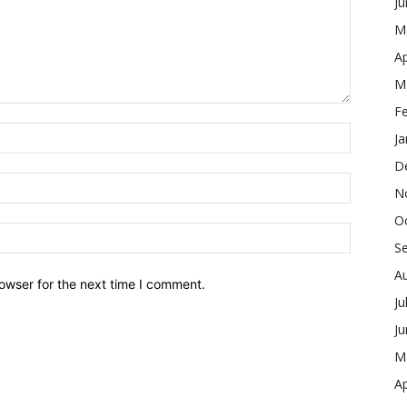
J
M
Ap
M
F
Ja
D
N
O
S
A
owser for the next time I comment.
Ju
J
M
Ap