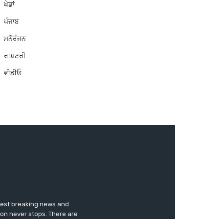
ਖੇਡਾਂ
ਪੰਜਾਬ
ਮਨੋਰੰਜਨ
ਰਾਸ਼ਟਰੀ
ਵੀਡੀਓ
test breaking news and
ion never stops. There are