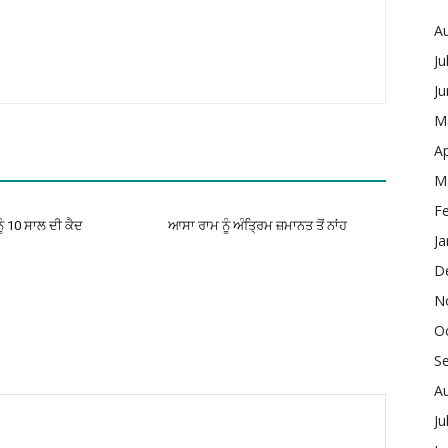
A
Ju
J
M
Ap
M
F
ੂੰ 10 ਸਾਲ ਦੀ ਕੈਦ
ਆਸਾ ਰਾਮ ਨੂੰ ਅੰਤ੍ਰਿਮ ਜ਼ਮਾਨਤ ਤੋਂ ਨਾਂਹ
Ja
D
N
O
S
A
Ju