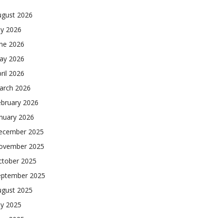
ugust 2026
ly 2026
une 2026
ay 2026
ril 2026
arch 2026
ebruary 2026
nuary 2026
ecember 2025
ovember 2025
ctober 2025
eptember 2025
ugust 2025
ly 2025