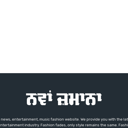
news, entertainment, music fashion website. We provide you with the la
entertainment industry. Fashion fades, only style remains the same. Fash