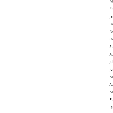
M
F
Ja
D
N
O
S
A
Ju
J
M
Ap
M
F
Ja