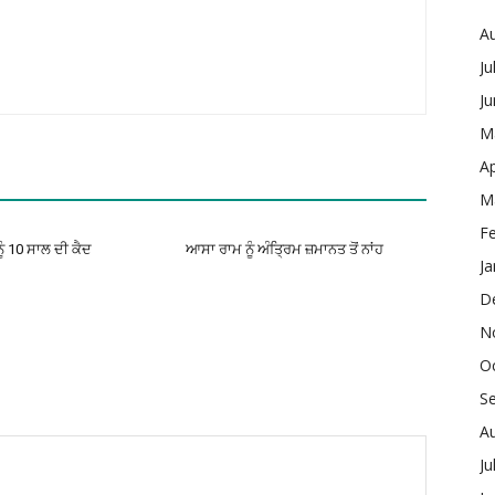
A
Ju
J
M
Ap
M
F
ੂੰ 10 ਸਾਲ ਦੀ ਕੈਦ
ਆਸਾ ਰਾਮ ਨੂੰ ਅੰਤ੍ਰਿਮ ਜ਼ਮਾਨਤ ਤੋਂ ਨਾਂਹ
Ja
D
N
O
S
A
Ju