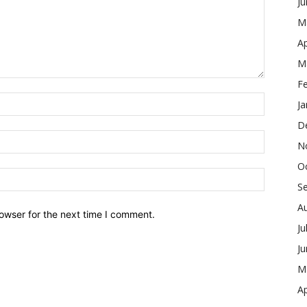
J
M
Ap
M
F
Ja
D
N
O
S
A
owser for the next time I comment.
Ju
J
M
Ap