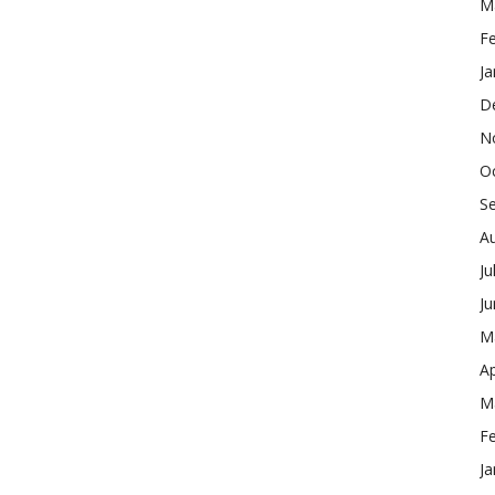
M
F
Ja
D
N
O
S
A
Ju
J
M
Ap
M
F
Ja