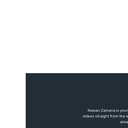
Nawan Zamana is your 
videos straight from the 
alwa