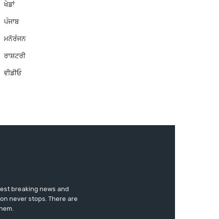
ਖੇਡਾਂ
ਪੰਜਾਬ
ਮਨੋਰੰਜਨ
ਰਾਸ਼ਟਰੀ
ਵੀਡੀਓ
test breaking news and
ion never stops. There are
them.