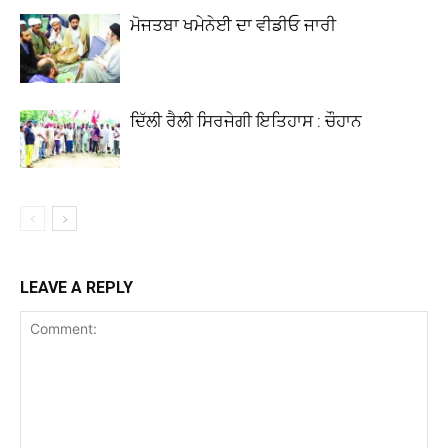
ਮੋਜਤਬਾ ਖਮੇਨੇਈ ਦਾ ਵੀਡੀਓ ਜਾਰੀ
ਦਿੱਲੀ ਰੈਲੀ ਸਿਰਜੇਗੀ ਇਤਿਹਾਸ : ਚੌਹਾਨ
LEAVE A REPLY